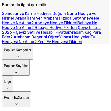
Bunlar da ilgini çekebilir
Sömestir ve Karne Hediyesi
Doğum Günü Hediye ve
Fikirleri
Araba İlanı Ver, Arabanı Hızlıca Sat
Anneye Ne
Hediye Ne Alınır? Anneye Hediye Fikirleri
Babaya Ne
Hediye Ne Alınır? Babaya Hediye Fikirleri
Çeyiz Listesi
2026 - Çeyiz Seti ve Hesaplı Fiyatlar
Arabam Kaç Para
Eder? Arabanın Değerini Öğren
Yılbaşı Hediyeleri
Ev
Hediyesi Ne Alınır? Yeni Ev Hediyesi Fikirleri
Popüler Kategoriler
Popüler Sayfalar
letgo
Resmi bağlantılar