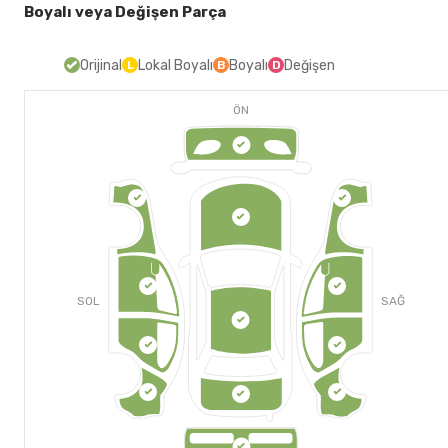
Boyalı veya Değişen Parça
Orijinal
Lokal Boyalı
Boyalı
Değişen
L
B
D
ÖN
SOL
SAĞ