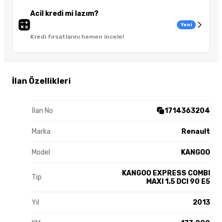
Acil kredi mi lazım?
Yeni
Kredi fırsatlarını hemen incele!
İlan Özellikleri
İlan No
1714363204
Marka
Renault
Model
KANGOO
KANGOO EXPRESS COMBI
Tip
MAXI 1.5 DCI 90 E5
Yıl
2013