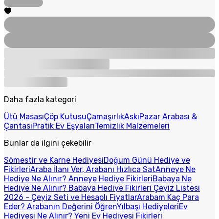
Daha fazla kategori
Ütü Masası
Çöp Kutusu
Çamaşırlık
Askı
Pazar Arabası &
Çantası
Pratik Ev Eşyaları
Temizlik Malzemeleri
Bunlar da ilgini çekebilir
Sömestir ve Karne Hediyesi
Doğum Günü Hediye ve
Fikirleri
Araba İlanı Ver, Arabanı Hızlıca Sat
Anneye Ne
Hediye Ne Alınır? Anneye Hediye Fikirleri
Babaya Ne
Hediye Ne Alınır? Babaya Hediye Fikirleri
Çeyiz Listesi
2026 - Çeyiz Seti ve Hesaplı Fiyatlar
Arabam Kaç Para
Eder? Arabanın Değerini Öğren
Yılbaşı Hediyeleri
Ev
Hediyesi Ne Alınır? Yeni Ev Hediyesi Fikirleri