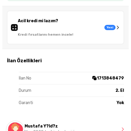
Acil kredi mi lazım?
Yeni
Kredi fırsatlarını hemen incele!
İlan Özellikleri
İlan No
1713848479
Durum
2. El
Garanti
Yok
Mustafa Y?ld?z