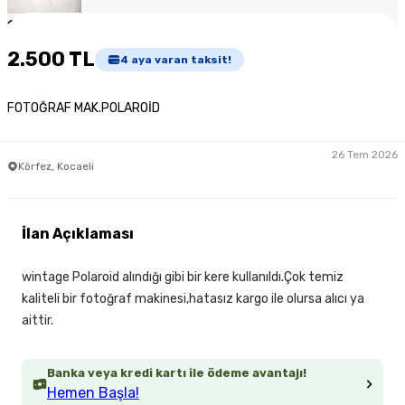
1
/
4
2.500 TL
4
aya varan taksit!
FOTOĞRAF MAK.POLAROİD
26 Tem 2026
Körfez, Kocaeli
İlan Açıklaması
wintage Polaroid alındığı gibi bir kere kullanıldı.Çok temiz
kaliteli bir fotoğraf makinesi,hatasız kargo ile olursa alıcı ya
aittir.
Banka veya kredi kartı ile ödeme avantajı!
Hemen Başla!