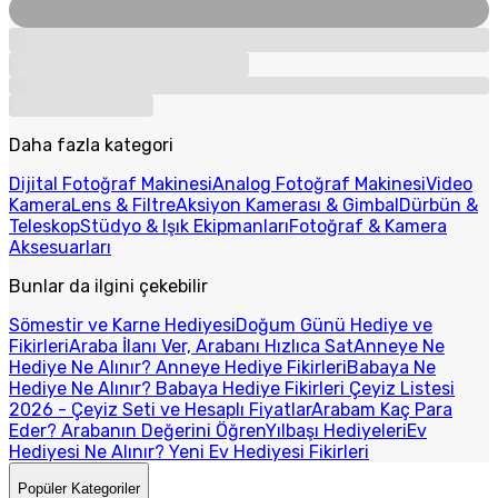
Daha fazla kategori
Dijital Fotoğraf Makinesi
Analog Fotoğraf Makinesi
Video
Kamera
Lens & Filtre
Aksiyon Kamerası & Gimbal
Dürbün &
Teleskop
Stüdyo & Işık Ekipmanları
Fotoğraf & Kamera
Aksesuarları
Bunlar da ilgini çekebilir
Sömestir ve Karne Hediyesi
Doğum Günü Hediye ve
Fikirleri
Araba İlanı Ver, Arabanı Hızlıca Sat
Anneye Ne
Hediye Ne Alınır? Anneye Hediye Fikirleri
Babaya Ne
Hediye Ne Alınır? Babaya Hediye Fikirleri
Çeyiz Listesi
2026 - Çeyiz Seti ve Hesaplı Fiyatlar
Arabam Kaç Para
Eder? Arabanın Değerini Öğren
Yılbaşı Hediyeleri
Ev
Hediyesi Ne Alınır? Yeni Ev Hediyesi Fikirleri
Popüler Kategoriler