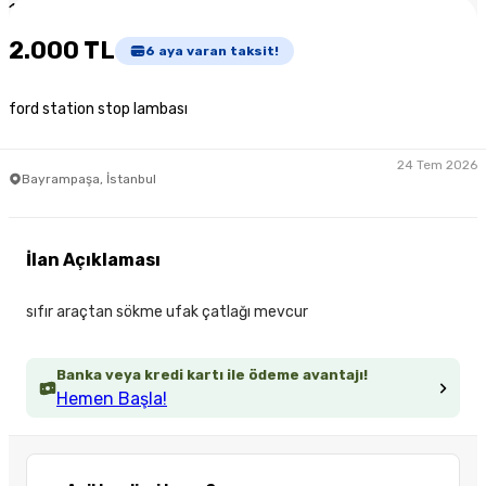
1
/
3
2.000 TL
6
aya varan taksit!
ford station stop lambası
24 Tem 2026
Bayrampaşa, İstanbul
İlan Açıklaması
sıfır araçtan sökme ufak çatlağı mevcur
Banka veya kredi kartı ile ödeme avantajı!
Hemen Başla!