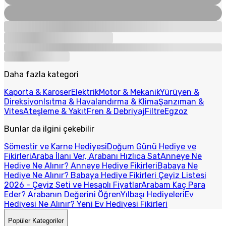
Daha fazla kategori
Kaporta & Karoser
Elektrik
Motor & Mekanik
Yürüyen &
Direksiyon
Isıtma & Havalandırma & Klima
Şanzıman &
Vites
Ateşleme & Yakıt
Fren & Debriyaj
Filtre
Egzoz
Bunlar da ilgini çekebilir
Sömestir ve Karne Hediyesi
Doğum Günü Hediye ve
Fikirleri
Araba İlanı Ver, Arabanı Hızlıca Sat
Anneye Ne
Hediye Ne Alınır? Anneye Hediye Fikirleri
Babaya Ne
Hediye Ne Alınır? Babaya Hediye Fikirleri
Çeyiz Listesi
2026 - Çeyiz Seti ve Hesaplı Fiyatlar
Arabam Kaç Para
Eder? Arabanın Değerini Öğren
Yılbaşı Hediyeleri
Ev
Hediyesi Ne Alınır? Yeni Ev Hediyesi Fikirleri
Popüler Kategoriler