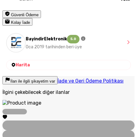
Güvenli Ödeme
Kolay İade
BayindirElektronik
5.0
Oca 2019 tarihinden beri üye
Harita
İade ve Geri Ödeme Politikası
İlan ile ilgili şikayetim var
İlgini çekebilecek diğer ilanlar