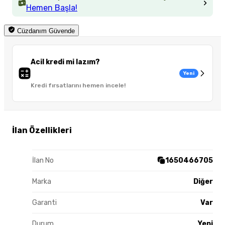
Hemen Başla!
Cüzdanım Güvende
Acil kredi mi lazım?
Yeni
Kredi fırsatlarını hemen incele!
İlan Özellikleri
İlan No
1650466705
Marka
Diğer
Garanti
Var
Durum
Yeni