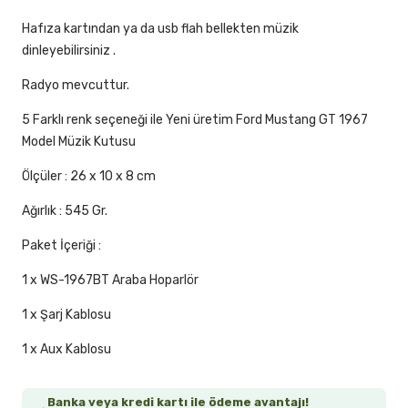
Hafıza kartından ya da usb flah bellekten müzik
dinleyebilirsiniz .
Radyo mevcuttur.
5 Farklı renk seçeneği ile Yeni üretim Ford Mustang GT 1967
Model Müzik Kutusu
Ölçüler : 26 x 10 x 8 cm
Ağırlık : 545 Gr.
Paket İçeriği :
1 x WS-1967BT Araba Hoparlör
1 x Şarj Kablosu
1 x Aux Kablosu
Banka veya kredi kartı ile ödeme avantajı!