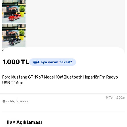
1
/
9
1.000 TL
4
aya varan taksit!
Ford Mustang GT 1967 Model 10W Bluetooth Hoparlör Fm Radyo
USB Tf Aux
9 Tem 2026
Fatih, İstanbul
İlan Açıklaması