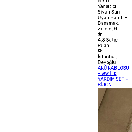
Metre
Yansıtıcı
Siyah Sarı
Uyarı Bandı –
Basamak,
Zemin, G
4.8
Satıcı
Puanı
İstanbul
,
Beyoğlu
AKÜ KABLOSU
- WW İLK
YARDIM SET -
BİJON