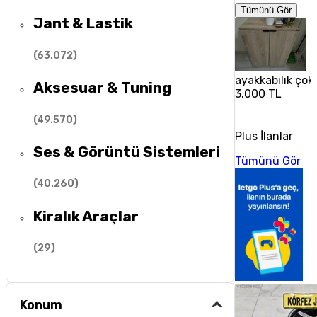
Tümünü Gör
Jant & Lastik
(
63.072
)
ayakkabılık çok 
Aksesuar & Tuning
3.000 TL
(
49.570
)
Plus İlanlar
Ses & Görüntü Sistemleri
Tümünü Gör
(
40.260
)
Kiralık Araçlar
(
29
)
Konum