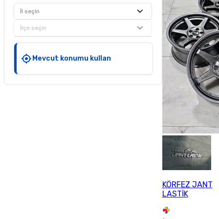
İl seçin
İlçe seçin
Mevcut konumu kullan
KÖRFEZ JANT
LASTİK