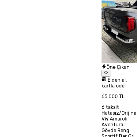
Öne Çıkan
Elden al,
kartla öde!
65.000 TL
6
taksit
Hatasız/Orijina
VW Amarok
Aventura
Gövde Rengi
Sportif Bar Gri