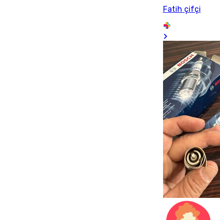
Fatih çifçi