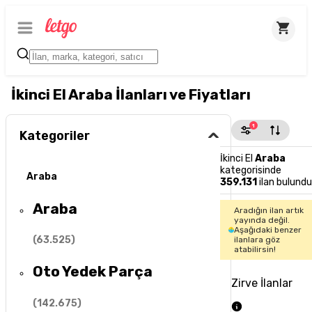
İkinci El Araba İlanları ve Fiyatları
1
Kategoriler
İkinci El
Araba
kategorisinde
Araba
359.131
ilan bulundu
Araba
Aradığın ilan artık
yayında değil.
Aşağıdaki benzer
(
63.525
)
ilanlara göz
atabilirsin!
Oto Yedek Parça
Zirve İlanlar
(
142.675
)