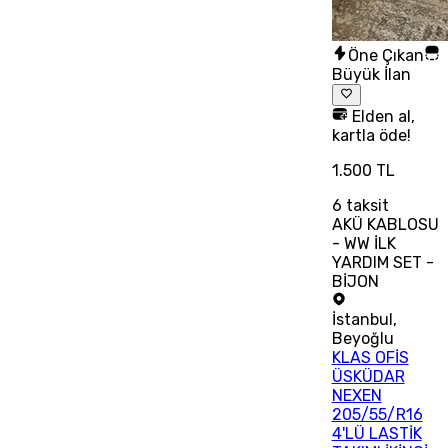
Öne Çıkan
Büyük İlan
Elden al,
kartla öde!
1.500 TL
6
taksit
AKÜ KABLOSU
- WW İLK
YARDIM SET -
BİJON
İstanbul
,
Beyoğlu
KLAS OFİS
ÜSKÜDAR
NEXEN
205/55/R16
4'LÜ LASTİK