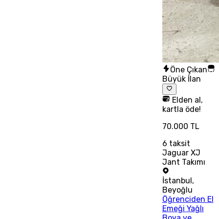
Öne Çıkan
Büyük İlan
Elden al,
kartla öde!
70.000 TL
6
taksit
Jaguar XJ
Jant Takımı
İstanbul
,
Beyoğlu
Öğrenciden El
Emeği Yağlı
Boya ve