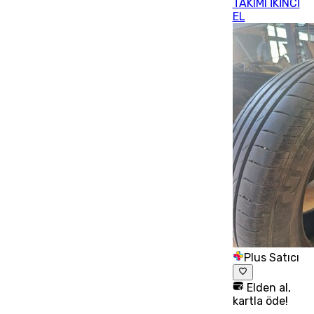
TAKIMI İKİNCİ
EL
Plus Satıcı
Elden al,
kartla öde!