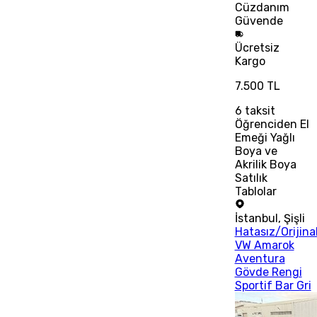
Cüzdanım
Güvende
Ücretsiz
Kargo
7.500 TL
6
taksit
Öğrenciden El
Emeği Yağlı
Boya ve
Akrilik Boya
Satılık
Tablolar
İstanbul
,
Şişli
Hatasız/Orijina
VW Amarok
Aventura
Gövde Rengi
Sportif Bar Gri