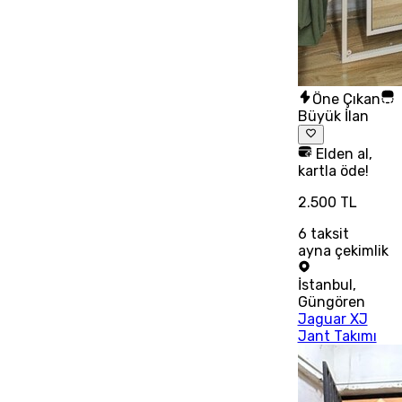
Öne Çıkan
Büyük İlan
Elden al,
kartla öde!
2.500 TL
6
taksit
ayna çekimlik
İstanbul
,
Güngören
Jaguar XJ
Jant Takımı