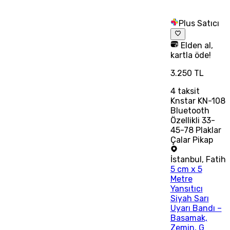
Plus Satıcı
Elden al,
kartla öde!
3.250 TL
4
taksit
Knstar KN-108
Bluetooth
Özellikli 33-
45-78 Plaklar
Çalar Pikap
İstanbul
,
Fatih
5 cm x 5
Metre
Yansıtıcı
Siyah Sarı
Uyarı Bandı –
Basamak,
Zemin, G