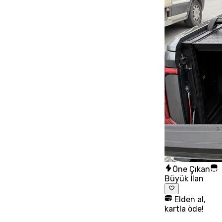
Öne Çıkan
Büyük İlan
Elden al,
kartla öde!