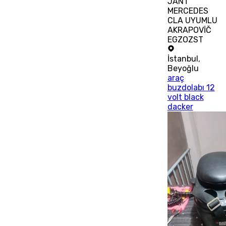
JANT
MERCEDES
CLA UYUMLU
AKRAPOVİČ
EGZOZST
İstanbul
,
Beyoğlu
araç
buzdolabı 12
volt black
dacker