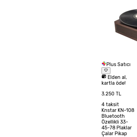
Plus Satıcı
Elden al,
kartla öde!
3.250 TL
4
taksit
Knstar KN-108
Bluetooth
Özellikli 33-
45-78 Plaklar
Çalar Pikap