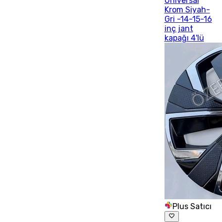
Universal
Krom Siyah-
Gri -14-15-16
inç jant
kapağı 4'lü
Plus Satıcı