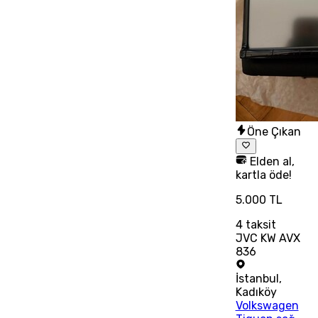
Öne Çıkan
Elden al,
kartla öde!
5.000 TL
4
taksit
JVC KW AVX
836
İstanbul
,
Kadıköy
Volkswagen