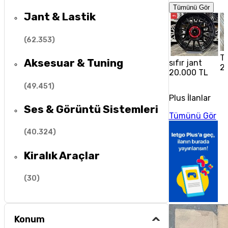
Tümünü Gör
Jant & Lastik
(
62.353
)
To
Aksesuar & Tuning
sıfır jant
2
20.000 TL
(
49.451
)
Plus İlanlar
Ses & Görüntü Sistemleri
Tümünü Gör
(
40.324
)
Kiralık Araçlar
(
30
)
Konum