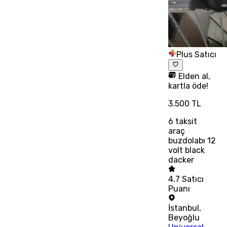
Plus Satıcı
Elden al,
kartla öde!
3.500 TL
6
taksit
araç
buzdolabı 12
volt black
dacker
4.7
Satıcı
Puanı
İstanbul
,
Beyoğlu