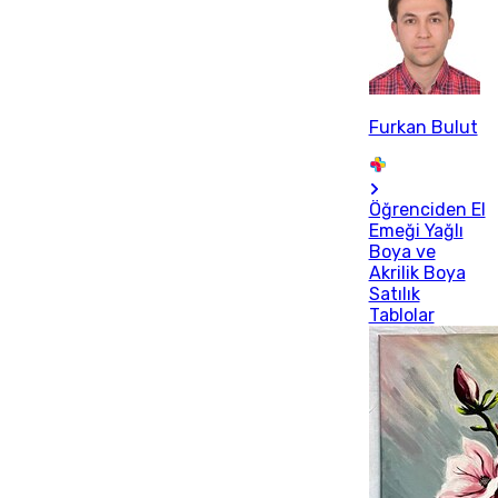
Furkan Bulut
Öğrenciden El
Emeği Yağlı
Boya ve
Akrilik Boya
Satılık
Tablolar