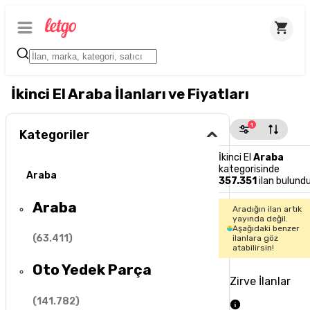
İkinci El Araba İlanları ve Fiyatları
1
Kategoriler
İkinci El
Araba
kategorisinde
Araba
357.351
ilan bulund
Araba
Aradığın ilan artık
yayında değil.
Aşağıdaki benzer
(
63.411
)
ilanlara göz
atabilirsin!
Oto Yedek Parça
Zirve İlanlar
(
141.782
)