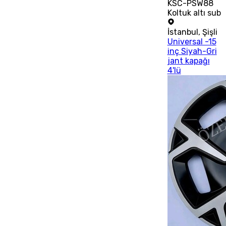
KSC-PSW88
Koltuk altı sub
İstanbul
,
Şişli
Universal -15
inç Siyah-Gri
jant kapağı
4'lü