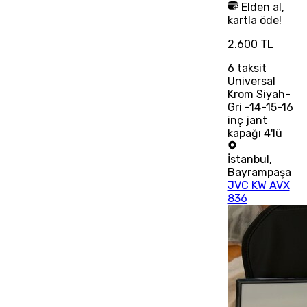
Elden al,
kartla öde!
2.600 TL
6
taksit
Universal
Krom Siyah-
Gri -14-15-16
inç jant
kapağı 4'lü
İstanbul
,
Bayrampaşa
JVC KW AVX
836