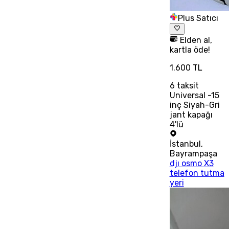
Plus Satıcı
Elden al,
kartla öde!
1.600 TL
6
taksit
Universal -15
inç Siyah-Gri
jant kapağı
4'lü
İstanbul
,
Bayrampaşa
djı osmo X3
telefon tutma
yeri