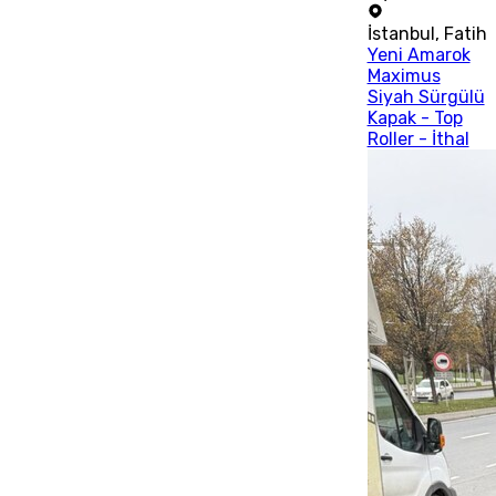
İstanbul
,
Fatih
Yeni Amarok
Maximus
Siyah Sürgülü
Kapak - Top
Roller - İthal