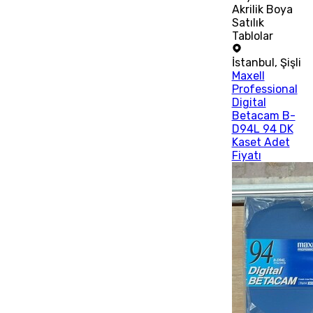
Akrilik Boya
Satılık
Tablolar
İstanbul
,
Şişli
Maxell
Professional
Digital
Betacam B-
D94L 94 DK
Kaset Adet
Fiyatı