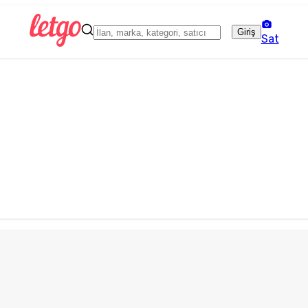
Giriş
Sat