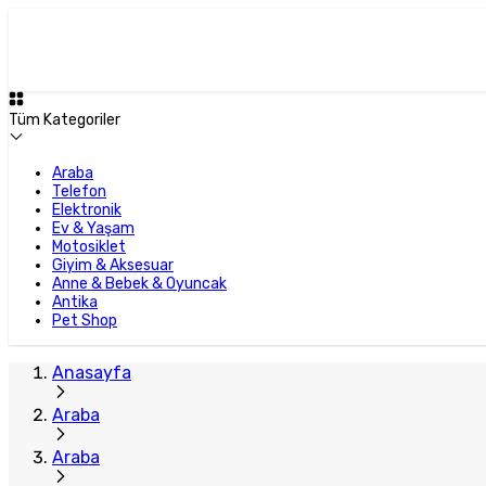
Tüm Kategoriler
Araba
Telefon
Elektronik
Ev & Yaşam
Motosiklet
Giyim & Aksesuar
Anne & Bebek & Oyuncak
Antika
Pet Shop
Anasayfa
Araba
Araba