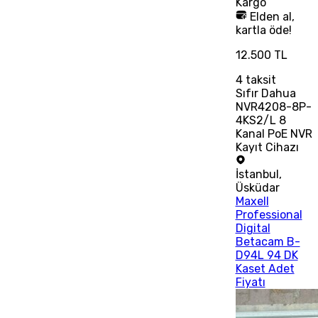
Kargo
Elden al,
kartla öde!
12.500 TL
4
taksit
Sıfır Dahua
NVR4208-8P-
4KS2/L 8
Kanal PoE NVR
Kayıt Cihazı
İstanbul
,
Üsküdar
Maxell
Professional
Digital
Betacam B-
D94L 94 DK
Kaset Adet
Fiyatı