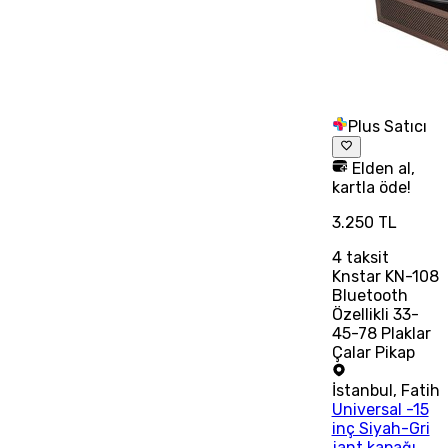
Plus Satıcı
Elden al,
kartla öde!
3.250 TL
4
taksit
Knstar KN-108
Bluetooth
Özellikli 33-
45-78 Plaklar
Çalar Pikap
İstanbul
,
Fatih
Universal -15
inç Siyah-Gri
jant kapağı