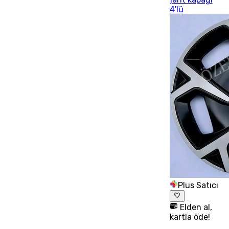
4'lü
Plus Satıcı
Elden al,
kartla öde!