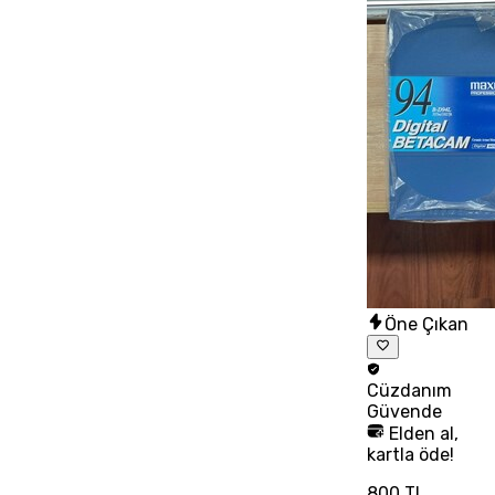
Öne Çıkan
Cüzdanım
Güvende
Elden al,
kartla öde!
800 TL