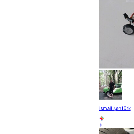
ismail şentürk