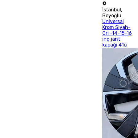
İstanbul
,
Beyoğlu
Universal
Krom Siyah-
Gri -14-15-16
inç jant
kapağı 4'lü