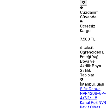
Cüzdanım
Güvende
Ücretsiz
Kargo
7.500 TL
6
taksit
Öğrenciden El
Emeği Yağlı
Boya ve
Akrilik Boya
Satılık
Tablolar
İstanbul
,
Şişli
Sıfır Dahua
NVR4208-8P-
4KS2/L 8
Kanal PoE NVR
Kayıt Cihazı