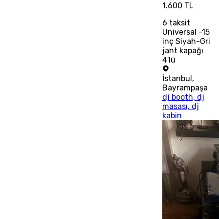
1.600 TL
6
taksit
Universal -15
inç Siyah-Gri
jant kapağı
4'lü
İstanbul
,
Bayrampaşa
dj booth, dj
masası, dj
kabin