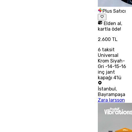
Plus Satıcı
Elden al,
kartla öde!
2.600 TL
6
taksit
Universal
Krom Siyah-
Gri -14-15-16
inç jant
kapağı 4'lü
İstanbul
,
Bayrampaşa
Zara larsson