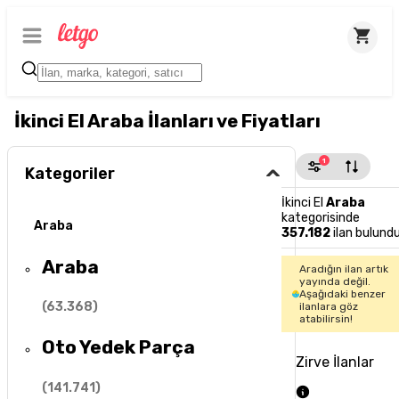
İkinci El Araba İlanları ve Fiyatları
1
Kategoriler
İkinci El
Araba
kategorisinde
Araba
357.182
ilan bulund
Araba
Aradığın ilan artık
yayında değil.
Aşağıdaki benzer
(
63.368
)
ilanlara göz
atabilirsin!
Oto Yedek Parça
Zirve İlanlar
(
141.741
)