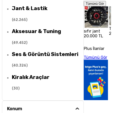
Tümünü Gör
Jant & Lastik
(
62.265
)
To
Aksesuar & Tuning
sıfır jant
2
20.000 TL
(
49.452
)
Plus İlanlar
Ses & Görüntü Sistemleri
Tümünü Gör
(
40.326
)
Kiralık Araçlar
(
30
)
Konum