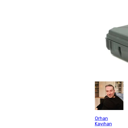
Orhan
Kayıhan