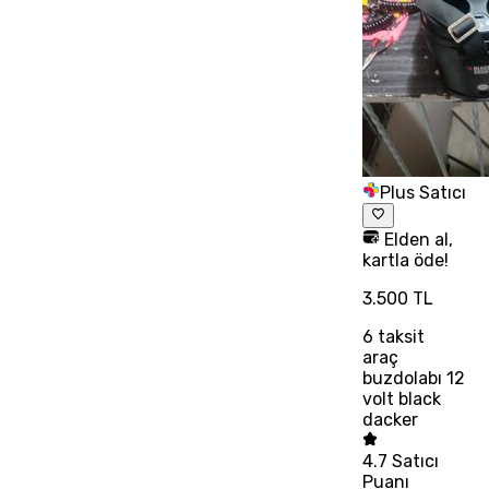
Plus Satıcı
Elden al,
kartla öde!
3.500 TL
6
taksit
araç
buzdolabı 12
volt black
dacker
4.7
Satıcı
Puanı