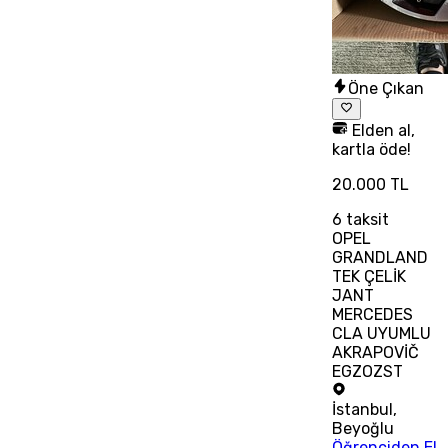
Öne Çıkan
Elden al,
kartla öde!
20.000 TL
6
taksit
OPEL
GRANDLAND
TEK ÇELİK
JANT
MERCEDES
CLA UYUMLU
AKRAPOVİČ
EGZOZST
İstanbul
,
Beyoğlu
Öğrenciden El