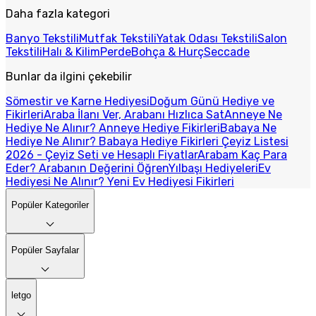
Daha fazla kategori
Banyo Tekstili
Mutfak Tekstili
Yatak Odası Tekstili
Salon
Tekstili
Halı & Kilim
Perde
Bohça & Hurç
Seccade
Bunlar da ilgini çekebilir
Sömestir ve Karne Hediyesi
Doğum Günü Hediye ve
Fikirleri
Araba İlanı Ver, Arabanı Hızlıca Sat
Anneye Ne
Hediye Ne Alınır? Anneye Hediye Fikirleri
Babaya Ne
Hediye Ne Alınır? Babaya Hediye Fikirleri
Çeyiz Listesi
2026 - Çeyiz Seti ve Hesaplı Fiyatlar
Arabam Kaç Para
Eder? Arabanın Değerini Öğren
Yılbaşı Hediyeleri
Ev
Hediyesi Ne Alınır? Yeni Ev Hediyesi Fikirleri
Popüler Kategoriler
Popüler Sayfalar
letgo