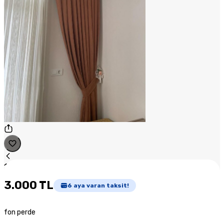
1
/
1
3.000 TL
6
aya varan taksit!
fon perde