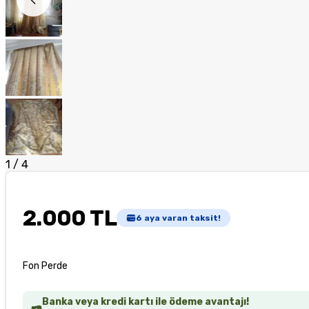
1
/
4
2.000 TL
6
aya varan taksit!
Fon Perde
Banka veya kredi kartı ile ödeme avantajı!