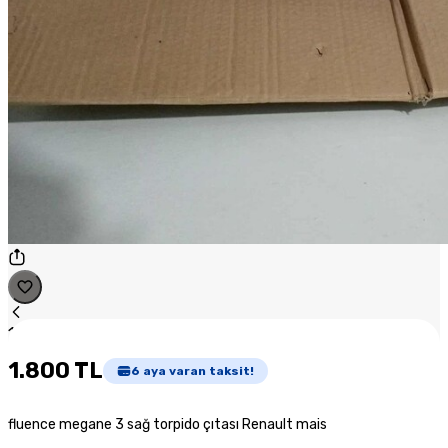
1
/
1
1.800 TL
6
aya varan taksit!
fluence megane 3 sağ torpido çıtası Renault mais