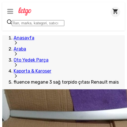
Plus Satıcı
Anasayfa
Araba
Oto Yedek Parça
Kaporta & Karoser
fluence megane 3 sağ torpido çıtası Renault mais