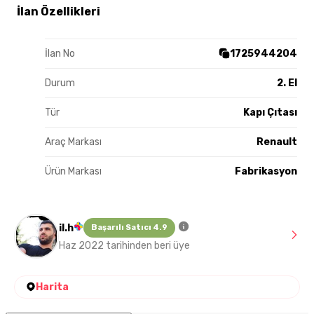
İlan Özellikleri
İlan No
1725944204
Durum
2. El
Tür
Kapı Çıtası
Araç Markası
Renault
Ürün Markası
Fabrikasyon
il.h
Başarılı Satıcı 4.9
Haz 2022 tarihinden beri üye
Harita