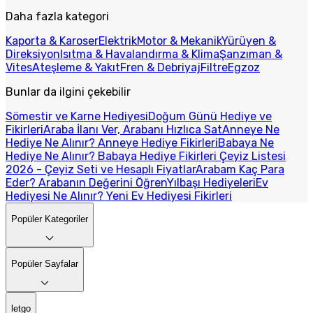
Daha fazla kategori
Kaporta & Karoser
Elektrik
Motor & Mekanik
Yürüyen &
Direksiyon
Isıtma & Havalandırma & Klima
Şanzıman &
Vites
Ateşleme & Yakıt
Fren & Debriyaj
Filtre
Egzoz
Bunlar da ilgini çekebilir
Sömestir ve Karne Hediyesi
Doğum Günü Hediye ve
Fikirleri
Araba İlanı Ver, Arabanı Hızlıca Sat
Anneye Ne
Hediye Ne Alınır? Anneye Hediye Fikirleri
Babaya Ne
Hediye Ne Alınır? Babaya Hediye Fikirleri
Çeyiz Listesi
2026 - Çeyiz Seti ve Hesaplı Fiyatlar
Arabam Kaç Para
Eder? Arabanın Değerini Öğren
Yılbaşı Hediyeleri
Ev
Hediyesi Ne Alınır? Yeni Ev Hediyesi Fikirleri
Popüler Kategoriler
Popüler Sayfalar
letgo