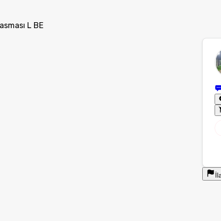
Tasması L BE
İl