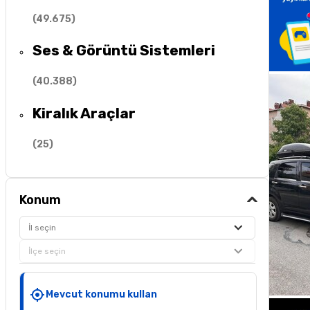
(
49.675
)
Ses & Görüntü Sistemleri
(
40.388
)
Kiralık Araçlar
(
25
)
Konum
İl seçin
İlçe seçin
Mevcut konumu kullan