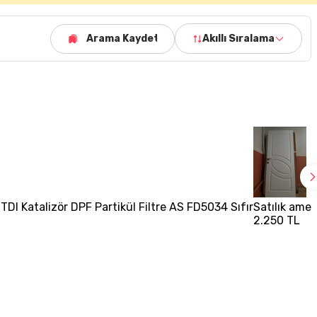
Arama Kaydet
Akıllı Sıralama
TDI Katalizör DPF Partikül Filtre AS FD5034 Sıfır
Satılık amer
2.250 TL