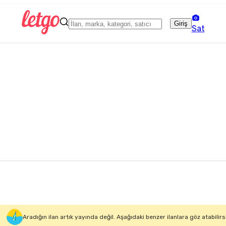
Giriş
Sat
Aradığın ilan artık yayında değil. Aşağıdaki benzer ilanlara göz atabilirs