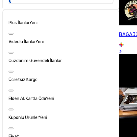
Plus İlanlar
Yeni
BAGAJ
Videolu İlanlar
Yeni
Cüzdanım Güvendeli İlanlar
Ücretsiz Kargo
Elden Al, Kartla Öde
Yeni
Kuponlu Ürünler
Yeni
Fiyat