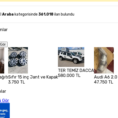
El
Araba
kategorisinde
361.018
ilan bulundu
anlar
Gör
TER TEMİZ DACCA
580.000 TL
ağıtı
Sıfır 15 inç Jant ve Kapak
Audi A6 2.0 
3.750 TL
47.750 TL
nlar
 Gör