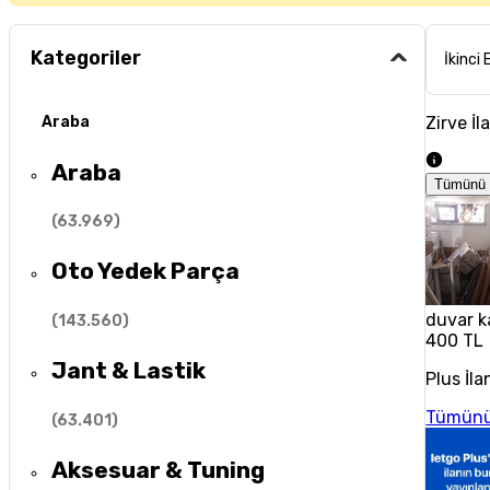
Kategoriler
İkinci 
Zirve İl
Araba
Araba
Tümünü 
(
63.969
)
Oto Yedek Parça
duvar k
(
143.560
)
400 TL
Jant & Lastik
Plus İla
Tümünü
(
63.401
)
Aksesuar & Tuning