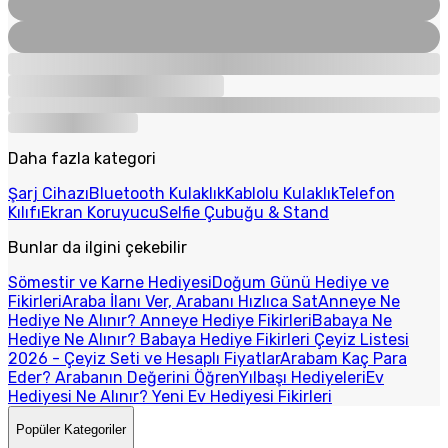
Daha fazla kategori
Şarj Cihazı
Bluetooth Kulaklık
Kablolu Kulaklık
Telefon
Kılıfı
Ekran Koruyucu
Selfie Çubuğu & Stand
Bunlar da ilgini çekebilir
Sömestir ve Karne Hediyesi
Doğum Günü Hediye ve
Fikirleri
Araba İlanı Ver, Arabanı Hızlıca Sat
Anneye Ne
Hediye Ne Alınır? Anneye Hediye Fikirleri
Babaya Ne
Hediye Ne Alınır? Babaya Hediye Fikirleri
Çeyiz Listesi
2026 - Çeyiz Seti ve Hesaplı Fiyatlar
Arabam Kaç Para
Eder? Arabanın Değerini Öğren
Yılbaşı Hediyeleri
Ev
Hediyesi Ne Alınır? Yeni Ev Hediyesi Fikirleri
Popüler Kategoriler