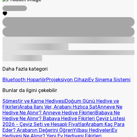
Daha fazla kategori
Bluetooth Hoparlör
Projeksiyon Cihazı
Ev Sinema Sistemi
Bunlar da ilgini çekebilir
Sömestir ve Karne Hediyesi
Doğum Günü Hediye ve
Fikirleri
Araba İlanı Ver, Arabanı Hızlıca Sat
Anneye Ne
Hediye Ne Alınır? Anneye Hediye Fikirleri
Babaya Ne
Hediye Ne Alınır? Babaya Hediye Fikirleri
Çeyiz Listesi
2026 - Çeyiz Seti ve Hesaplı Fiyatlar
Arabam Kaç Para
Eder? Arabanın Değerini Öğren
Yılbaşı Hediyeleri
Ev
Hediyesi Ne Alınır? Yeni Ev Hediyesi Fikirleri