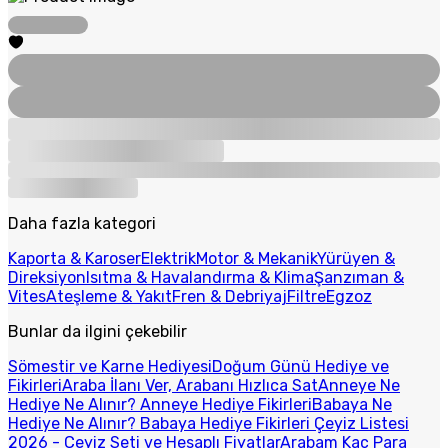
Daha fazla kategori
Kaporta & Karoser
Elektrik
Motor & Mekanik
Yürüyen &
Direksiyon
Isıtma & Havalandırma & Klima
Şanzıman &
Vites
Ateşleme & Yakıt
Fren & Debriyaj
Filtre
Egzoz
Bunlar da ilgini çekebilir
Sömestir ve Karne Hediyesi
Doğum Günü Hediye ve
Fikirleri
Araba İlanı Ver, Arabanı Hızlıca Sat
Anneye Ne
Hediye Ne Alınır? Anneye Hediye Fikirleri
Babaya Ne
Hediye Ne Alınır? Babaya Hediye Fikirleri
Çeyiz Listesi
2026 - Çeyiz Seti ve Hesaplı Fiyatlar
Arabam Kaç Para