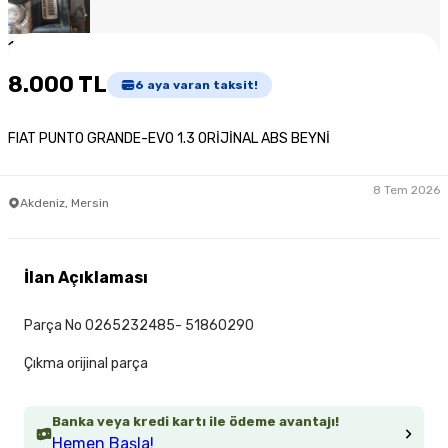
1
/
5
8.000 TL
6
aya varan taksit!
FIAT PUNTO GRANDE-EVO 1.3 ORİJİNAL ABS BEYNİ
8 Tem 2026
Akdeniz, Mersin
İlan Açıklaması
Parça No 0265232485- 51860290
Çıkma orijinal parça
Banka veya kredi kartı ile ödeme avantajı!
Hemen Başla!