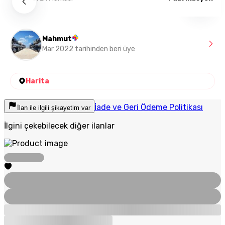
Mahmut
Mar 2022 tarihinden beri üye
Harita
İade ve Geri Ödeme Politikası
İlan ile ilgili şikayetim var
İlgini çekebilecek diğer ilanlar