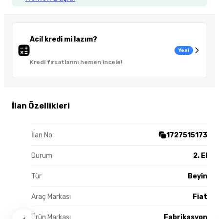
Acil kredi mi lazım?
Yeni
Kredi fırsatlarını hemen incele!
İlan Özellikleri
İlan No
1727515173
Durum
2. El
Tür
Beyin
Araç Markası
Fiat
Ürün Markası
Fabrikasyon