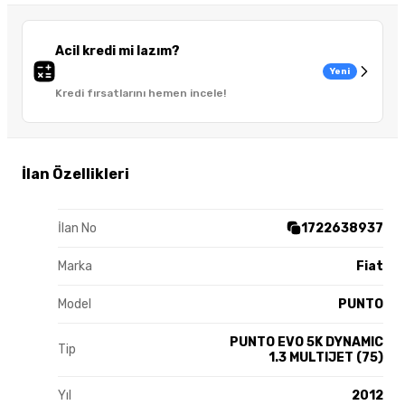
Acil kredi mi lazım?
Yeni
Kredi fırsatlarını hemen incele!
İlan Özellikleri
İlan No
1722638937
Marka
Fiat
Model
PUNTO
PUNTO EVO 5K DYNAMIC
Tip
1.3 MULTIJET (75)
Yıl
2012