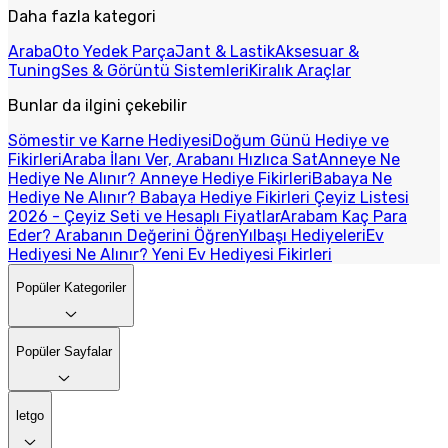
Daha fazla kategori
Araba
Oto Yedek Parça
Jant & Lastik
Aksesuar &
Tuning
Ses & Görüntü Sistemleri
Kiralık Araçlar
Bunlar da ilgini çekebilir
Sömestir ve Karne Hediyesi
Doğum Günü Hediye ve
Fikirleri
Araba İlanı Ver, Arabanı Hızlıca Sat
Anneye Ne
Hediye Ne Alınır? Anneye Hediye Fikirleri
Babaya Ne
Hediye Ne Alınır? Babaya Hediye Fikirleri
Çeyiz Listesi
2026 - Çeyiz Seti ve Hesaplı Fiyatlar
Arabam Kaç Para
Eder? Arabanın Değerini Öğren
Yılbaşı Hediyeleri
Ev
Hediyesi Ne Alınır? Yeni Ev Hediyesi Fikirleri
Popüler Kategoriler
Popüler Sayfalar
letgo