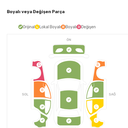
Boyalı veya Değişen Parça
Orijinal
Lokal Boyalı
Boyalı
Değişen
L
B
D
ÖN
D
B
B
SOL
SAĞ
L
L