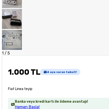
1
/
5
1.000 TL
4
aya varan taksit!
Fiat Linea teyip
Banka veya kredi kartı ile ödeme avantajı!
Hemen Başla!