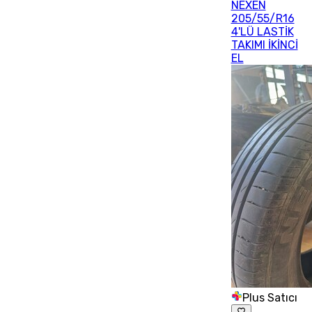
NEXEN
205/55/R16
4'LÜ LASTİK
TAKIMI İKİNCİ
EL
Plus Satıcı