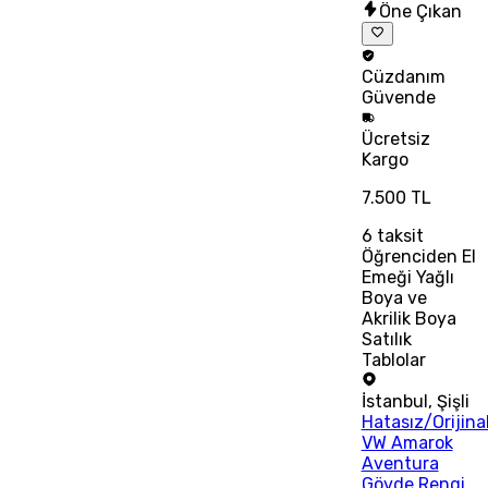
Öne Çıkan
Cüzdanım
Güvende
Ücretsiz
Kargo
7.500 TL
6
taksit
Öğrenciden El
Emeği Yağlı
Boya ve
Akrilik Boya
Satılık
Tablolar
İstanbul
,
Şişli
Hatasız/Orijina
VW Amarok
Aventura
Gövde Rengi