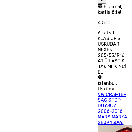
Elden al,
kartla öde!
4.500 TL
6
taksit
KLAS OFİS
ÜSKÜDAR
NEXEN
205/55/R16
4'LÜ LASTİK
TAKIMI İKİNCİ
EL
İstanbul
,
Üsküdar
VW CRAFTER
SAĞ STOP
DUYSUZ
2006-2016
MARS MARKA
2E0945096