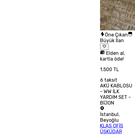
Öne Çıkan
Büyük İlan
Elden al,
kartla öde!
1.500 TL
6
taksit
AKÜ KABLOSU
- WW İLK
YARDIM SET -
BİJON
İstanbul
,
Beyoğlu
KLAS OFİS
ÜSKÜDAR