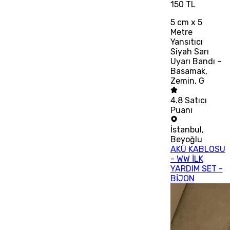
150 TL
5 cm x 5
Metre
Yansıtıcı
Siyah Sarı
Uyarı Bandı –
Basamak,
Zemin, G
4.8
Satıcı
Puanı
İstanbul
,
Beyoğlu
AKÜ KABLOSU
- WW İLK
YARDIM SET -
BİJON