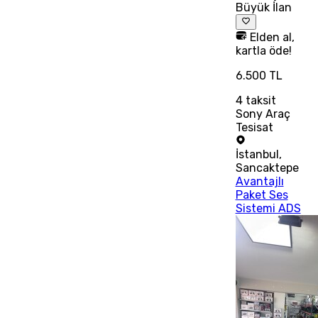
Büyük İlan
Elden al,
kartla öde!
6.500 TL
4
taksit
Sony Araç
Tesisat
İstanbul
,
Sancaktepe
Avantajlı
Paket Ses
Sistemi ADS