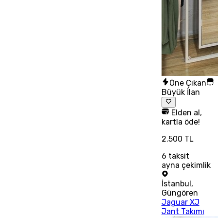
Öne Çıkan
Büyük İlan
Elden al,
kartla öde!
2.500 TL
6
taksit
ayna çekimlik
İstanbul
,
Güngören
Jaguar XJ
Jant Takımı