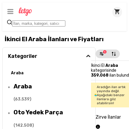
İkinci El Araba İlanları ve Fiyatları
1
Kategoriler
İkinci El
Araba
kategorisinde
Araba
359.068
ilan bulun
Araba
Aradığın ilan artık
yayında değil.
Aşağıdaki benzer
(
63.539
)
ilanlara göz
atabilirsin!
Oto Yedek Parça
Zirve İlanlar
(
142.508
)