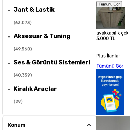
Tümünü Gör
Jant & Lastik
(
63.073
)
ayakkabılık çok 
Aksesuar & Tuning
3.000 TL
(
49.560
)
Plus İlanlar
Ses & Görüntü Sistemleri
Tümünü Gör
(
40.359
)
Kiralık Araçlar
(
29
)
Konum