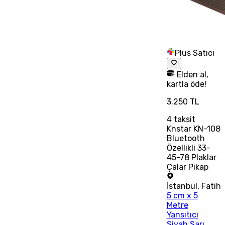
Plus Satıcı
Elden al,
kartla öde!
3.250 TL
4
taksit
Knstar KN-108
Bluetooth
Özellikli 33-
45-78 Plaklar
Çalar Pikap
İstanbul
,
Fatih
5 cm x 5
Metre
Yansıtıcı
Siyah Sarı