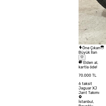
Öne Çıkan
Büyük İlan
Elden al,
kartla öde!
70.000 TL
6
taksit
Jaguar XJ
Jant Takımı
İstanbul
,