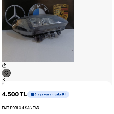
1
/
1
4.500 TL
6
aya varan taksit!
FİAT DOBLO 4 SAĞ FAR