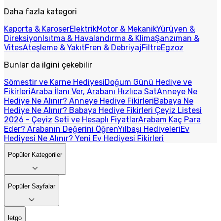
Daha fazla kategori
Kaporta & Karoser
Elektrik
Motor & Mekanik
Yürüyen &
Direksiyon
Isıtma & Havalandırma & Klima
Şanzıman &
Vites
Ateşleme & Yakıt
Fren & Debriyaj
Filtre
Egzoz
Bunlar da ilgini çekebilir
Sömestir ve Karne Hediyesi
Doğum Günü Hediye ve
Fikirleri
Araba İlanı Ver, Arabanı Hızlıca Sat
Anneye Ne
Hediye Ne Alınır? Anneye Hediye Fikirleri
Babaya Ne
Hediye Ne Alınır? Babaya Hediye Fikirleri
Çeyiz Listesi
2026 - Çeyiz Seti ve Hesaplı Fiyatlar
Arabam Kaç Para
Eder? Arabanın Değerini Öğren
Yılbaşı Hediyeleri
Ev
Hediyesi Ne Alınır? Yeni Ev Hediyesi Fikirleri
Popüler Kategoriler
Popüler Sayfalar
letgo