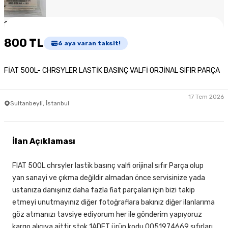
1
/
4
800 TL
6
aya varan taksit!
FİAT 500L- CHRSYLER LASTİK BASINÇ VALFİ ORJİNAL SIFIR PARÇA
17 Tem 2026
Sultanbeyli, İstanbul
İlan Açıklaması
FIAT 500L chrsyler lastik basınç valfi orijinal sıfır Parça olup
yan sanayi ve çıkma değildir almadan önce servisinize yada
ustanıza danışınız daha fazla fiat parçaları için bizi takip
etmeyi unutmayınız diğer fotoğraflara bakınız diğer ilanlarıma
göz atmanızı tavsiye ediyorum her ile gönderim yapıyoruz
kargo alıcıya aittir stok 1ADET ürün kodu 0051974669 sıfırları