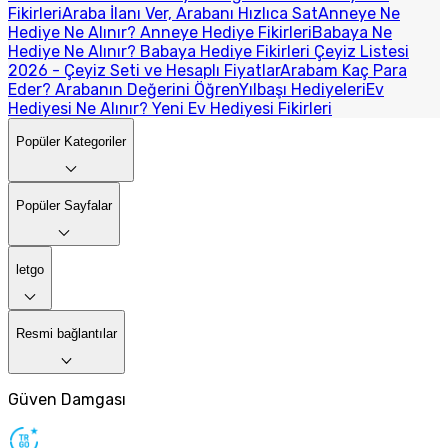
Fikirleri
Araba İlanı Ver, Arabanı Hızlıca Sat
Anneye Ne
Hediye Ne Alınır? Anneye Hediye Fikirleri
Babaya Ne
Hediye Ne Alınır? Babaya Hediye Fikirleri
Çeyiz Listesi
2026 - Çeyiz Seti ve Hesaplı Fiyatlar
Arabam Kaç Para
Eder? Arabanın Değerini Öğren
Yılbaşı Hediyeleri
Ev
Hediyesi Ne Alınır? Yeni Ev Hediyesi Fikirleri
Popüler Kategoriler
Popüler Sayfalar
letgo
Resmi bağlantılar
Güven Damgası