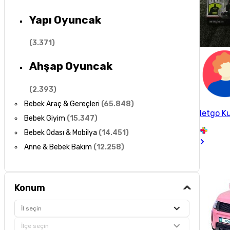
Yapı Oyuncak
(
3.371
)
Ahşap Oyuncak
(
2.393
)
Bebek Araç & Gereçleri
(
65.848
)
letgo Ku
Bebek Giyim
(
15.347
)
Bebek Odası & Mobilya
(
14.451
)
Anne & Bebek Bakım
(
12.258
)
Konum
İl seçin
İlçe seçin