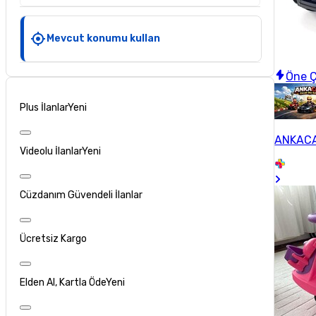
Mevcut konumu kullan
Öne Ç
Plus İlanlar
Yeni
ANKACA
Videolu İlanlar
Yeni
Cüzdanım Güvendeli İlanlar
Ücretsiz Kargo
Elden Al, Kartla Öde
Yeni