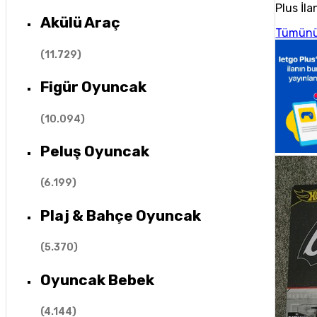
Plus İla
Akülü Araç
Tümünü
(
11.729
)
Figür Oyuncak
(
10.094
)
Peluş Oyuncak
(
6.199
)
Plaj & Bahçe Oyuncak
(
5.370
)
Oyuncak Bebek
(
4.144
)