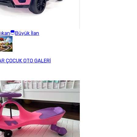
ıkan
Büyük İlan
R ÇOCUK OTO GALERİ