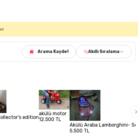
in!
Arama Kaydet
Akıllı Sıralama
akülü motor
ollector's edition
12.500 TL
Akülü Araba Lamborghini- S
5.500 TL