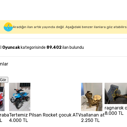
Aradığın ilan artık yayında değil. Aşağıdaki benzer ilanlara göz atabilirs
El
Oyuncak
kategorisinde
89.402
ilan bulundu
anlar
Gör
ragnarok c
8.000 TL
raba
Tertemiz Pilsan Rocket çocuk ATV
sallanan at
L
4.000 TL
2.250 TL