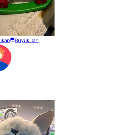
ıkan
Büyük İlan