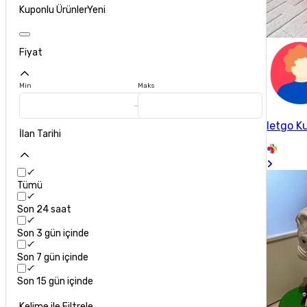
Kuponlu Ürünler
Yeni
Fiyat
Min
Maks
letgo Ku
İlan Tarihi
Tümü
Son 24 saat
Son 3 gün içinde
Son 7 gün içinde
Son 15 gün içinde
Kelime ile Filtrele