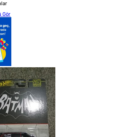
nlar
 Gör