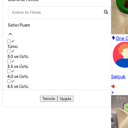
Satıcı Puanı
Öne Ç
Tümü
3.0 ve Üstü
3.5 ve Üstü
Selçuk
4.0 ve Üstü
4.5 ve Üstü
Temizle
Uygula