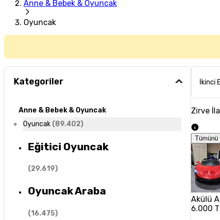
Anne & Bebek & Oyuncak
Oyuncak
Kategoriler
İkinci 
Zirve İl
Anne & Bebek & Oyuncak
Oyuncak
(
89.402
)
Tümünü 
Eğitici Oyuncak
(
29.619
)
Oyuncak Araba
Akülü A
6.000 T
(
16.475
)