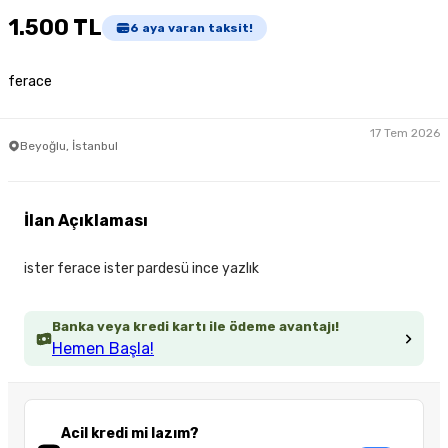
1.500 TL
6
aya varan taksit!
ferace
17 Tem 2026
Beyoğlu, İstanbul
İlan Açıklaması
ister ferace ister pardesü ince yazlık
Banka veya kredi kartı ile ödeme avantajı!
Hemen Başla!
Acil kredi mi lazım?