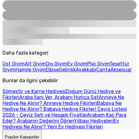
Daha fazla kategori
Üst Giyim
Alt Giyim
Dış Giyim
Ev Giyim
Plaj Giyim
Tesettür
Giyim
Hamile Giyim
Elbise
Gelinlik
Ayakkabı
Çanta
Aksesuar
Bunlar da ilgini çekebilir
Sömestir ve Karne Hediyesi
Doğum Günü Hediye ve
Fikirleri
Araba İlanı Ver, Arabanı Hızlıca Sat
Anneye Ne
Hediye Ne Alınır? Anneye Hediye Fikirleri
Babaya Ne
Hediye Ne Alınır? Babaya Hediye Fikirleri
Çeyiz Listesi
2026 - Çeyiz Seti ve Hesaplı Fiyatlar
Arabam Kaç Para
Eder? Arabanın Değerini Öğren
Yılbaşı Hediyeleri
Ev
Hediyesi Ne Alınır? Yeni Ev Hediyesi Fikirleri
Popüler Kategoriler