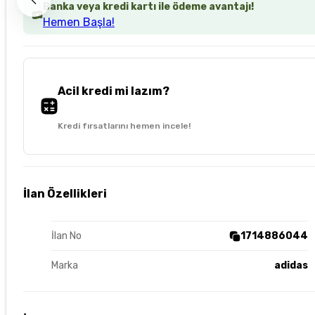
Banka veya kredi kartı ile ödeme avantajı!
Hemen Başla!
Acil kredi mi lazım?
Kredi fırsatlarını hemen incele!
İlan Özellikleri
İlan No
1714886044
Marka
adidas