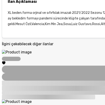
İlan Açıklaması
XL beden.forma orjinal ve sıfır!Islak imazalı 2021/2022 Sezonu 
ay bekledim formayı pandemi sürecinde klüpte çalışan tarafından 
geldi.Mesut Özil,Valencia,Kim Min Jea,Sosa,Luiz Gustavo,Rossi,Alt
İlgini çekebilecek diğer ilanlar