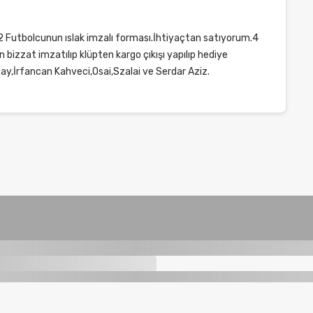
12 Futbolcunun ıslak imzalı forması.İhtiyaçtan satıyorum.4
bizzat imzatılıp klüpten kargo çıkışı yapılıp hediye
ay,İrfancan Kahveci,Osai,Szalai ve Serdar Aziz.