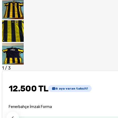
1
/
3
12.500 TL
6
aya varan taksit!
Fenerbahçe İmzalı Forma