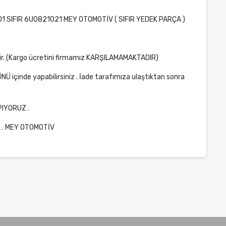
1 SIFIR 6U0821021 MEY OTOMOTİV ( SIFIR YEDEK PARÇA )
edilir. (Kargo ücretini firmamız KARŞILAMAMAKTADIR)
ÜNÜ içinde yapabilirsiniz . İade tarafımıza ulaştıktan sonra
PIYORUZ .
cih… MEY OTOMOTİV