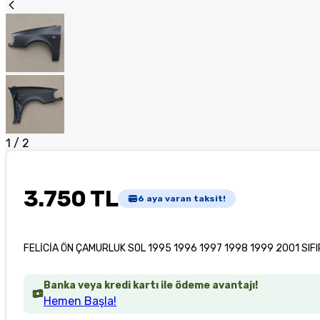
1
/
2
3.750 TL
6
aya varan taksit!
FELİCİA ÖN ÇAMURLUK SOL 1995 1996 1997 1998 1999 2001 SIF
Banka veya kredi kartı ile ödeme avantajı!
Hemen Başla!