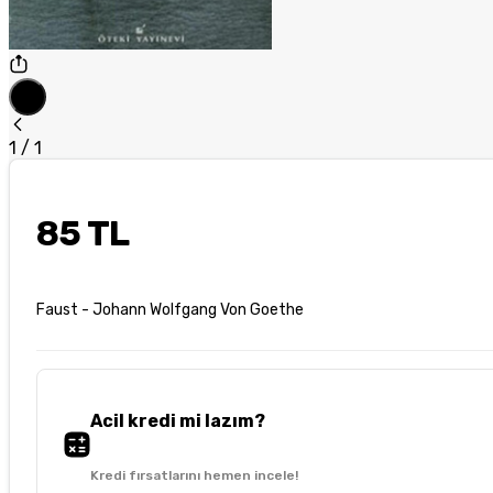
1
/
1
85 TL
Faust - Johann Wolfgang Von Goethe
Acil kredi mi lazım?
Kredi fırsatlarını hemen incele!