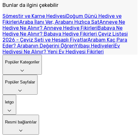
Bunlar da ilgini çekebilir
Sömestir ve Karne Hediyesi
Doğum Günü Hediye ve
Fikirleri
Araba İlanı Ver, Arabanı Hızlıca Sat
Anneye Ne
Hediye Ne Alınır? Anneye Hediye Fikirleri
Babaya Ne
Hediye Ne Alınır? Babaya Hediye Fikirleri
Çeyiz Listesi
2026 - Çeyiz Seti ve Hesaplı Fiyatlar
Arabam Kaç Para
Eder? Arabanın Değerini Öğren
Yılbaşı Hediyeleri
Ev
Hediyesi Ne Alınır? Yeni Ev Hediyesi Fikirleri
Popüler Kategoriler
Popüler Sayfalar
letgo
Resmi bağlantılar