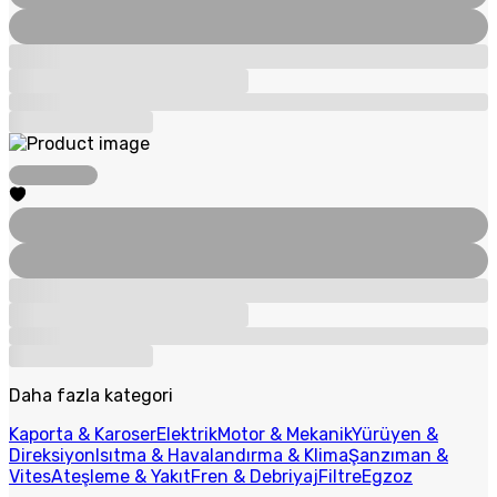
Daha fazla kategori
Kaporta & Karoser
Elektrik
Motor & Mekanik
Yürüyen &
Direksiyon
Isıtma & Havalandırma & Klima
Şanzıman &
Vites
Ateşleme & Yakıt
Fren & Debriyaj
Filtre
Egzoz