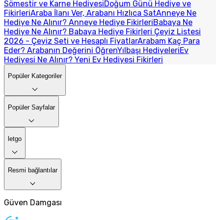
Sömestir ve Karne Hediyesi
Doğum Günü Hediye ve
Fikirleri
Araba İlanı Ver, Arabanı Hızlıca Sat
Anneye Ne
Hediye Ne Alınır? Anneye Hediye Fikirleri
Babaya Ne
Hediye Ne Alınır? Babaya Hediye Fikirleri
Çeyiz Listesi
2026 - Çeyiz Seti ve Hesaplı Fiyatlar
Arabam Kaç Para
Eder? Arabanın Değerini Öğren
Yılbaşı Hediyeleri
Ev
Hediyesi Ne Alınır? Yeni Ev Hediyesi Fikirleri
Popüler Kategoriler
Popüler Sayfalar
letgo
Resmi bağlantılar
Güven Damgası