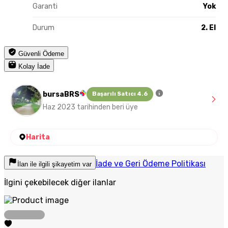
Garanti
Yok
Durum
2. El
Güvenli Ödeme
Kolay İade
bursaBRS
Başarılı Satıcı 4.6
Haz 2023 tarihinden beri üye
Harita
İade ve Geri Ödeme Politikası
İlan ile ilgili şikayetim var
İlgini çekebilecek diğer ilanlar