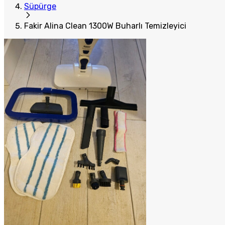
Süpürge
Fakir Alina Clean 1300W Buharlı Temizleyici