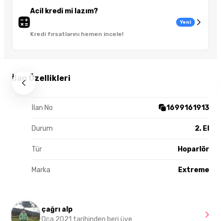
Acil kredi mi lazım?
Yeni
Kredi fırsatlarını hemen incele!
İlan Özellikleri
İlan No
1699161913
Durum
2. El
Tür
Hoparlör
Marka
Extreme
çağrı alp
Oca 2021 tarihinden beri üye