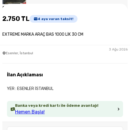
1
/
6
2.750 TL
4
aya varan taksit!
EXTREME MARKA ARAÇ BAS 1000 LİK 30 CM
3 Ağu 2026
Esenler, İstanbul
İlan Açıklaması
YER : ESENLER İSTANBUL
Banka veya kredi kartı ile ödeme avantajı!
Hemen Başla!