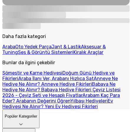
Daha fazla kategori
Araba
Oto Yedek Parça
Jant & Lastik
Aksesuar &
Tuning
Ses & Görüntü Sistemleri
Kiralık Araçlar
Bunlar da ilgini çekebilir
Sömestir ve Karne Hediyesi
Doğum Günü Hediye ve
Fikirleri
Araba İlanı Ver, Arabanı Hızlıca Sat
Anneye Ne
Hediye Ne Alınır? Anneye Hediye Fikirleri
Babaya Ne
Hediye Ne Alınır? Babaya Hediye Fikirleri
Çeyiz Listesi
2026 - Çeyiz Seti ve Hesaplı Fiyatlar
Arabam Kaç Para
Eder? Arabanın Değerini Öğren
Yılbaşı Hediyeleri
Ev
Hediyesi Ne Alınır? Yeni Ev Hediyesi Fikirleri
Popüler Kategoriler