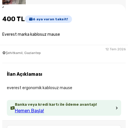
1
/
2
400 TL
6
aya varan taksit!
Everest marka kablosuz mause
12 Tem 2026
Şehitkamil, Gaziantep
İlan Açıklaması
everest ergonomik kablosuz mause
Banka veya kredi kartı ile ödeme avantajı!
Hemen Başla!