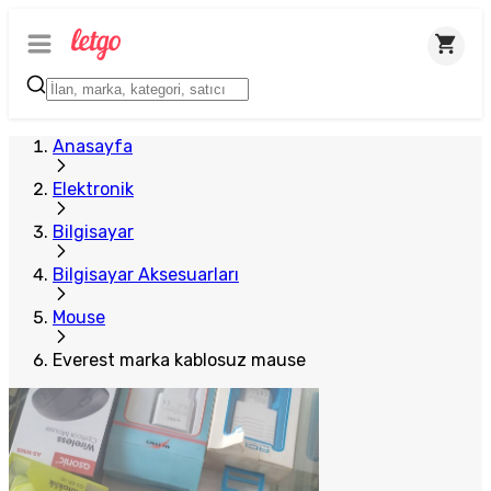
Anasayfa
Elektronik
Bilgisayar
Bilgisayar Aksesuarları
Mouse
Everest marka kablosuz mause