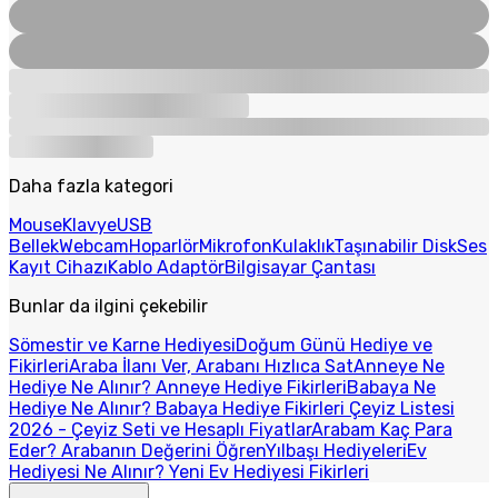
Daha fazla kategori
Mouse
Klavye
USB
Bellek
Webcam
Hoparlör
Mikrofon
Kulaklık
Taşınabilir Disk
Ses
Kayıt Cihazı
Kablo Adaptör
Bilgisayar Çantası
Bunlar da ilgini çekebilir
Sömestir ve Karne Hediyesi
Doğum Günü Hediye ve
Fikirleri
Araba İlanı Ver, Arabanı Hızlıca Sat
Anneye Ne
Hediye Ne Alınır? Anneye Hediye Fikirleri
Babaya Ne
Hediye Ne Alınır? Babaya Hediye Fikirleri
Çeyiz Listesi
2026 - Çeyiz Seti ve Hesaplı Fiyatlar
Arabam Kaç Para
Eder? Arabanın Değerini Öğren
Yılbaşı Hediyeleri
Ev
Hediyesi Ne Alınır? Yeni Ev Hediyesi Fikirleri