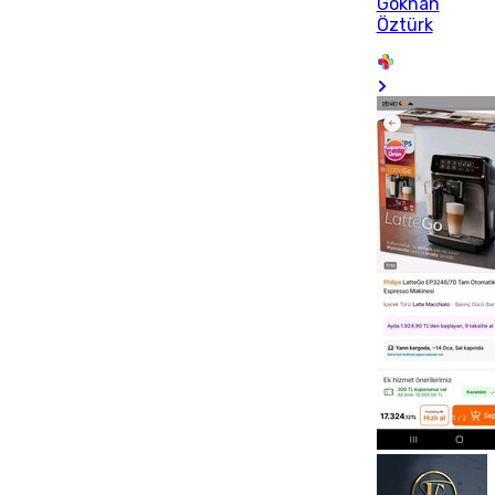
Gökhan
Öztürk