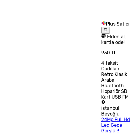
Plus Satıcı
Elden al,
kartla öde!
930 TL
4
taksit
Cadillac
Retro Klasik
Araba
Bluetooth
Hoparlör SD
Kart USB FM
İstanbul
,
Beyoğlu
24Mp Full Hd
Led Gece
Görşlü 3