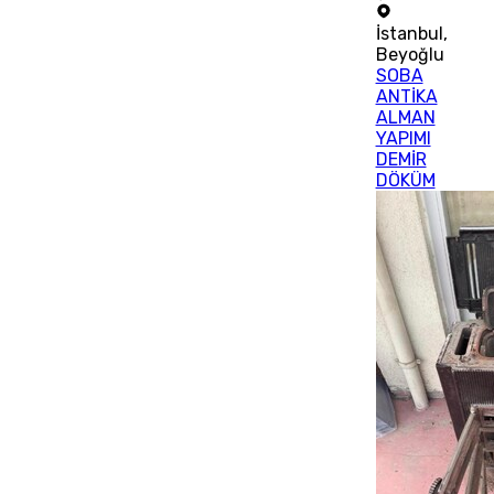
İstanbul
,
Beyoğlu
SOBA
ANTİKA
ALMAN
YAPIMI
DEMİR
DÖKÜM