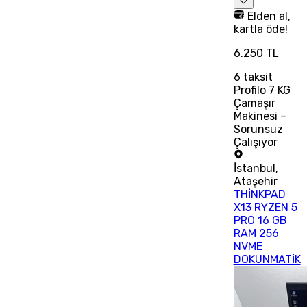
Elden al,
kartla öde!
6.250 TL
6
taksit
Profilo 7 KG
Çamaşır
Makinesi –
Sorunsuz
Çalışıyor
İstanbul
,
Ataşehir
THİNKPAD
X13 RYZEN 5
PRO 16 GB
RAM 256
NVME
DOKUNMATİK