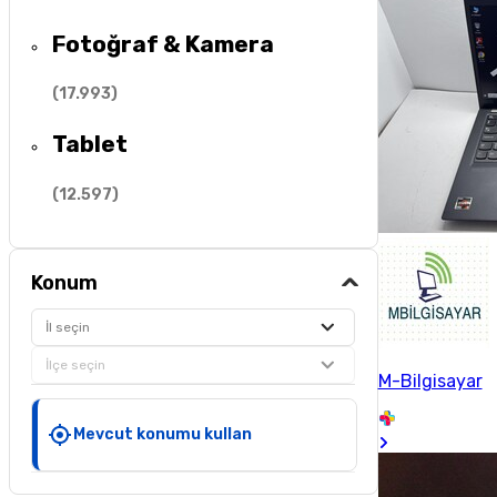
Fotoğraf & Kamera
(
17.993
)
Tablet
(
12.597
)
Konum
İl seçin
İlçe seçin
M-Bilgisayar
Mevcut konumu kullan