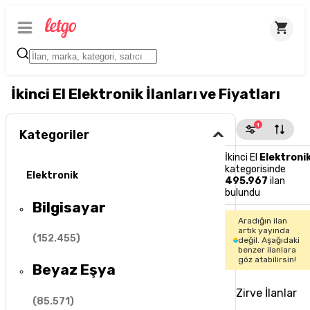
İkinci El Elektronik İlanları ve Fiyatları
1
Kategoriler
İkinci El
Elektroni
kategorisinde
Elektronik
495.967
ilan
bulundu
Bilgisayar
Aradığın ilan
artık yayında
(
152.455
)
değil. Aşağıdaki
benzer ilanlara
göz atabilirsin!
Beyaz Eşya
Zirve İlanlar
(
85.571
)