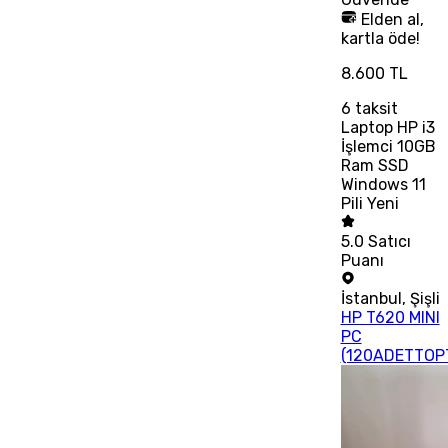
Elden al,
kartla öde!
8.600 TL
6
taksit
Laptop HP i3
İşlemci 10GB
Ram SSD
Windows 11
Pili Yeni
5.0
Satıcı
Puanı
İstanbul
,
Şişli
HP T620 MINI
PC
(120ADETTOP