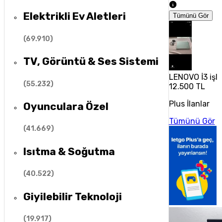
Elektrikli Ev Aletleri
Tümünü Gör
(
69.910
)
TV, Görüntü & Ses Sistemi
LENOVO İ3 işle
(
55.232
)
12.500 TL
Plus İlanlar
Oyunculara Özel
Tümünü Gör
(
41.669
)
Isıtma & Soğutma
(
40.522
)
Giyilebilir Teknoloji
(
19.917
)