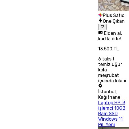
Plus Satıcı
Öne Çıkan
Elden al,
kartla öde!
13.500 TL
6
taksit
temiz uğur
kola
meşrubat
içecek dolabı
İstanbul
,
Kağıthane
Laptop HP i3
İşlemci 10GB
Ram SSD
Windows 11
Pili Yeni