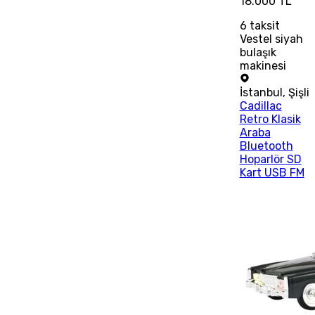
18.000 TL
6
taksit
Vestel siyah
bulaşık
makinesi
İstanbul
,
Şişli
Cadillac
Retro Klasik
Araba
Bluetooth
Hoparlör SD
Kart USB FM