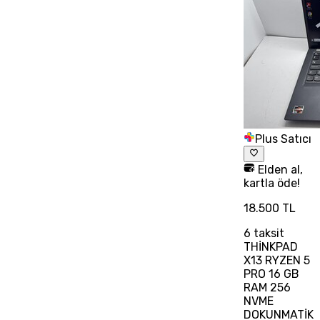
Plus Satıcı
Elden al,
kartla öde!
18.500 TL
6
taksit
THİNKPAD
X13 RYZEN 5
PRO 16 GB
RAM 256
NVME
DOKUNMATİK