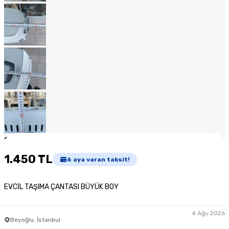
1
/
19
1.450 TL
6
aya varan taksit!
EVCİL TAŞIMA ÇANTASI BÜYÜK BOY
4 Ağu 2026
Beyoğlu, İstanbul