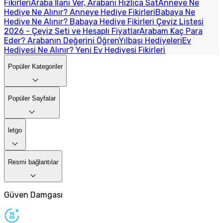
Fikirleri
Araba İlanı Ver, Arabanı Hızlıca Sat
Anneye Ne
Hediye Ne Alınır? Anneye Hediye Fikirleri
Babaya Ne
Hediye Ne Alınır? Babaya Hediye Fikirleri
Çeyiz Listesi
2026 - Çeyiz Seti ve Hesaplı Fiyatlar
Arabam Kaç Para
Eder? Arabanın Değerini Öğren
Yılbaşı Hediyeleri
Ev
Hediyesi Ne Alınır? Yeni Ev Hediyesi Fikirleri
Popüler Kategoriler
Popüler Sayfalar
letgo
Resmi bağlantılar
Güven Damgası