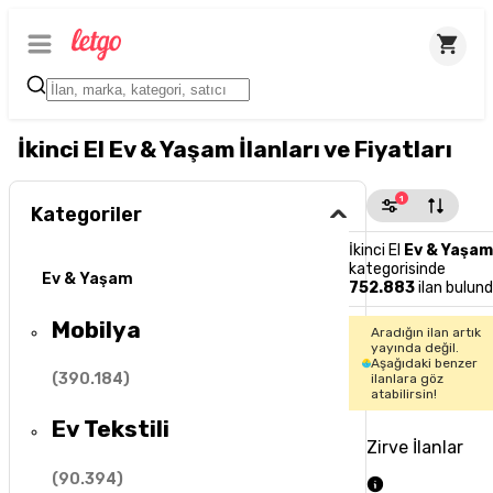
İkinci El Ev & Yaşam İlanları ve Fiyatları
1
Kategoriler
İkinci El
Ev & Yaşam
kategorisinde
Ev & Yaşam
752.883
ilan bulun
Mobilya
Aradığın ilan artık
yayında değil.
Aşağıdaki benzer
(
390.184
)
ilanlara göz
atabilirsin!
Ev Tekstili
Zirve İlanlar
(
90.394
)