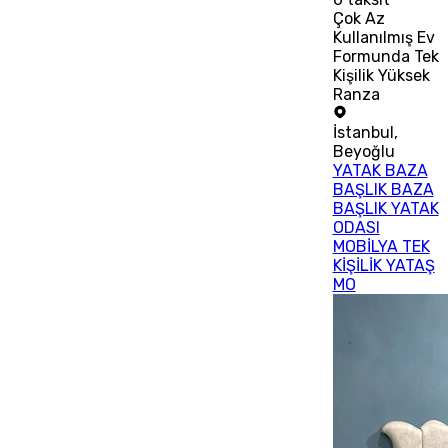
Çok Az
Kullanılmış Ev
Formunda Tek
Kişilik Yüksek
Ranza
İstanbul
,
Beyoğlu
YATAK BAZA
BAŞLIK BAZA
BAŞLIK YATAK
ODASI
MOBİLYA TEK
KİŞİLİK YATAŞ
MO