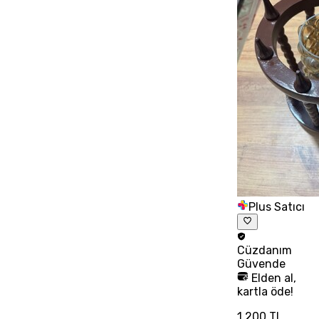
Plus Satıcı
Cüzdanım
Güvende
Elden al,
kartla öde!
1.200 TL