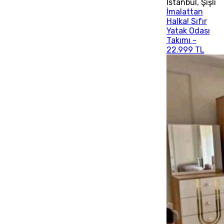
İstanbul
,
Şişli
İmalattan
Halka! Sıfır
Yatak Odası
Takımı -
22.999 TL