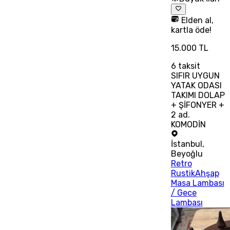
Elden al,
kartla öde!
15.000 TL
6
taksit
SIFIR UYGUN
YATAK ODASI
TAKIMI DOLAP
+ ŞİFONYER +
2 ad.
KOMODİN
İstanbul
,
Beyoğlu
Retro
RustikAhşap
Masa Lambası
/ Gece
Lambası