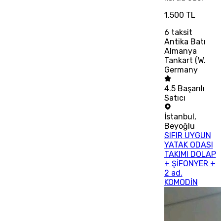
1.500 TL
6
taksit
Antika Batı
Almanya
Tankart (W.
Germany
4.5
Başarılı
Satıcı
İstanbul
,
Beyoğlu
SIFIR UYGUN
YATAK ODASI
TAKIMI DOLAP
+ ŞİFONYER +
2 ad.
KOMODİN