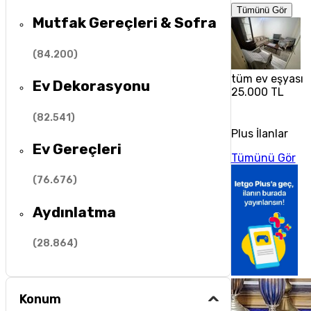
Tümünü Gör
Mutfak Gereçleri & Sofra
(
84.200
)
tüm ev eşyası y
Ev Dekorasyonu
25.000 TL
(
82.541
)
Plus İlanlar
Ev Gereçleri
Tümünü Gör
(
76.676
)
Aydınlatma
(
28.864
)
Konum