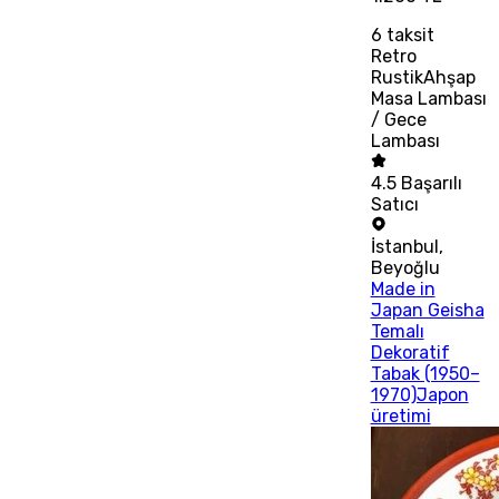
6
taksit
Retro
RustikAhşap
Masa Lambası
/ Gece
Lambası
4.5
Başarılı
Satıcı
İstanbul
,
Beyoğlu
Made in
Japan Geisha
Temalı
Dekoratif
Tabak (1950–
1970)Japon
üretimi