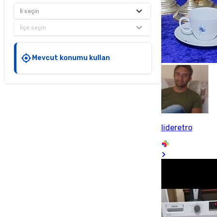
İl seçin
İlçe seçin
Mevcut konumu kullan
lideretro