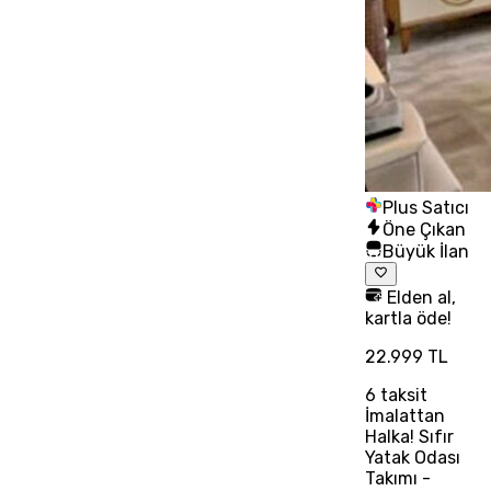
Plus Satıcı
Öne Çıkan
Büyük İlan
Elden al,
kartla öde!
22.999 TL
6
taksit
İmalattan
Halka! Sıfır
Yatak Odası
Takımı -