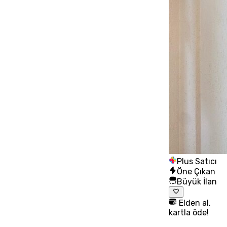
Plus Satıcı
Öne Çıkan
Büyük İlan
Elden al,
kartla öde!