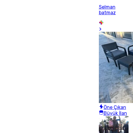
Selman
batmaz
Öne Çıkan
Büyük İlan