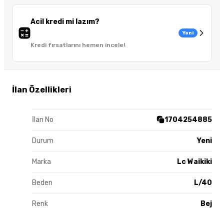
Acil kredi mi lazım?
Yeni
Kredi fırsatlarını hemen incele!
İlan Özellikleri
İlan No
1704254885
Durum
Yeni
Marka
Lc Waikiki
Beden
L/40
Renk
Bej