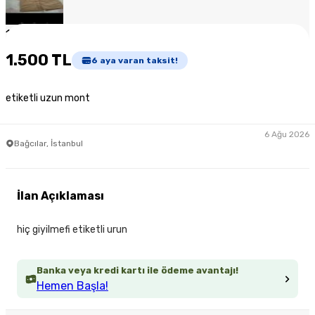
1
/
3
1.500 TL
6
aya varan taksit!
etiketli uzun mont
6 Ağu 2026
Bağcılar, İstanbul
İlan Açıklaması
hiç giyilmefi etiketli urun
Banka veya kredi kartı ile ödeme avantajı!
Hemen Başla!