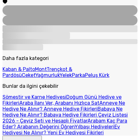
Daha fazla kategori
Kaban & Palto
Mont
Trençkot &
Pardösü
Ceket
Yağmurluk
Yelek
Parka
Peluş Kürk
Bunlar da ilgini çekebilir
Sömestir ve Karne Hediyesi
Doğum Günü Hediye ve
Fikirleri
Araba İlanı Ver, Arabanı Hızlıca Sat
Anneye Ne
Hediye Ne Alınır? Anneye Hediye Fikirleri
Babaya Ne
Hediye Ne Alınır? Babaya Hediye Fikirleri
Çeyiz Listesi
2026 - Çeyiz Seti ve Hesaplı Fiyatlar
Arabam Kaç Para
Eder? Arabanın Değerini Öğren
Yılbaşı Hediyeleri
Ev
Hediyesi Ne Alınır? Yeni Ev Hediyesi Fikirleri