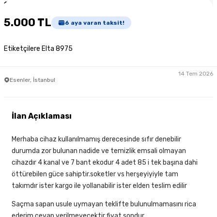
1
/
3
5.000 TL
6
aya varan taksit!
Etiketçilere Elta 8975
14 Tem 2026
Esenler, İstanbul
İlan Açıklaması
Merhaba cihaz kullanılmamış derecesinde sıfır denebilir
durumda zor bulunan nadide ve temizlik emsali olmayan
cihazdır 4 kanal ve 7 bant ekodur 4 adet 85 i tek başına dahi
öttürebilen güce sahiptir.soketler vs herşeyiyiyle tam
takımdır ister kargo ile yollanabilir ister elden teslim edilir
Saçma sapan usule uymayan teklifte bulunulmamasını rica
ederim,cevap verilmeyecektir fiyat sondur