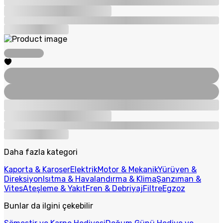
Daha fazla kategori
Kaporta & Karoser
Elektrik
Motor & Mekanik
Yürüyen &
Direksiyon
Isıtma & Havalandırma & Klima
Şanzıman &
Vites
Ateşleme & Yakıt
Fren & Debriyaj
Filtre
Egzoz
Bunlar da ilgini çekebilir