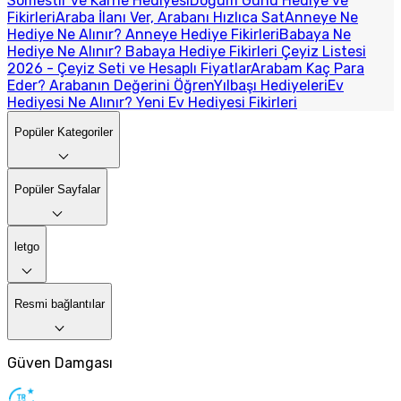
Sömestir ve Karne Hediyesi
Doğum Günü Hediye ve
Fikirleri
Araba İlanı Ver, Arabanı Hızlıca Sat
Anneye Ne
Hediye Ne Alınır? Anneye Hediye Fikirleri
Babaya Ne
Hediye Ne Alınır? Babaya Hediye Fikirleri
Çeyiz Listesi
2026 - Çeyiz Seti ve Hesaplı Fiyatlar
Arabam Kaç Para
Eder? Arabanın Değerini Öğren
Yılbaşı Hediyeleri
Ev
Hediyesi Ne Alınır? Yeni Ev Hediyesi Fikirleri
Popüler Kategoriler
Popüler Sayfalar
letgo
Resmi bağlantılar
Güven Damgası