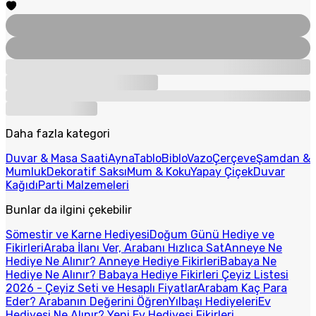
Daha fazla kategori
Duvar & Masa Saati
Ayna
Tablo
Biblo
Vazo
Çerçeve
Şamdan &
Mumluk
Dekoratif Saksı
Mum & Koku
Yapay Çiçek
Duvar
Kağıdı
Parti Malzemeleri
Bunlar da ilgini çekebilir
Sömestir ve Karne Hediyesi
Doğum Günü Hediye ve
Fikirleri
Araba İlanı Ver, Arabanı Hızlıca Sat
Anneye Ne
Hediye Ne Alınır? Anneye Hediye Fikirleri
Babaya Ne
Hediye Ne Alınır? Babaya Hediye Fikirleri
Çeyiz Listesi
2026 - Çeyiz Seti ve Hesaplı Fiyatlar
Arabam Kaç Para
Eder? Arabanın Değerini Öğren
Yılbaşı Hediyeleri
Ev
Hediyesi Ne Alınır? Yeni Ev Hediyesi Fikirleri