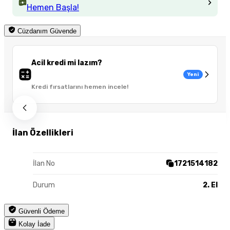
Hemen Başla!
Cüzdanım Güvende
Acil kredi mi lazım?
Yeni
Kredi fırsatlarını hemen incele!
İlan Özellikleri
İlan No
1721514182
Durum
2. El
Güvenli Ödeme
Kolay İade