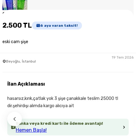
1
/
7
2.500 TL
6
aya varan taksit!
eski cam şişe
19 Tem 2026
Beyoğlu, İstanbul
İlan Açıklaması
hasarsız,kırık,çatlak yok 3 şişe çanakkale teslim 25000 tl
dir.şehirdışı alımda kargo alıcıya ait
Banka veya kredi kartı ile ödeme avantajı!
Hemen Başla!