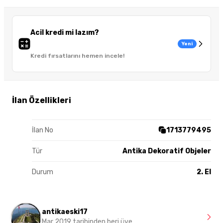
Acil kredi mi lazım?
Yeni
Kredi fırsatlarını hemen incele!
İlan Özellikleri
İlan No
1713779495
Tür
Antika Dekoratif Objeler
Durum
2. El
antikaeski17
Mar 2019 tarihinden beri üye