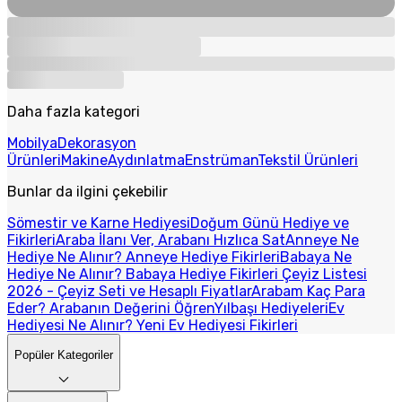
Daha fazla kategori
Mobilya
Dekorasyon
Ürünleri
Makine
Aydınlatma
Enstrüman
Tekstil Ürünleri
Bunlar da ilgini çekebilir
Sömestir ve Karne Hediyesi
Doğum Günü Hediye ve
Fikirleri
Araba İlanı Ver, Arabanı Hızlıca Sat
Anneye Ne
Hediye Ne Alınır? Anneye Hediye Fikirleri
Babaya Ne
Hediye Ne Alınır? Babaya Hediye Fikirleri
Çeyiz Listesi
2026 - Çeyiz Seti ve Hesaplı Fiyatlar
Arabam Kaç Para
Eder? Arabanın Değerini Öğren
Yılbaşı Hediyeleri
Ev
Hediyesi Ne Alınır? Yeni Ev Hediyesi Fikirleri
Popüler Kategoriler