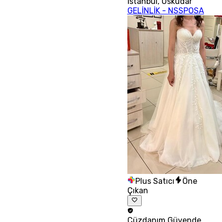
İstanbul
,
Üsküdar
GELİNLİK - NSSPOSA
Plus Satıcı
Öne
Çıkan
Cüzdanım
Güvende