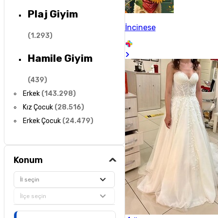
Plaj Giyim
İncinese
(
1.293
)
Hamile Giyim
(
439
)
Erkek
(
143.298
)
Kız Çocuk
(
28.516
)
Erkek Çocuk
(
24.479
)
Konum
İl seçin
İlçe seçin