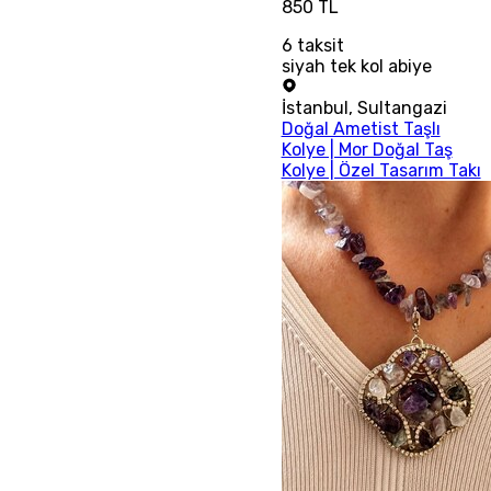
850 TL
6
taksit
siyah tek kol abiye
İstanbul
,
Sultangazi
Doğal Ametist Taşlı
Kolye | Mor Doğal Taş
Kolye | Özel Tasarım Takı