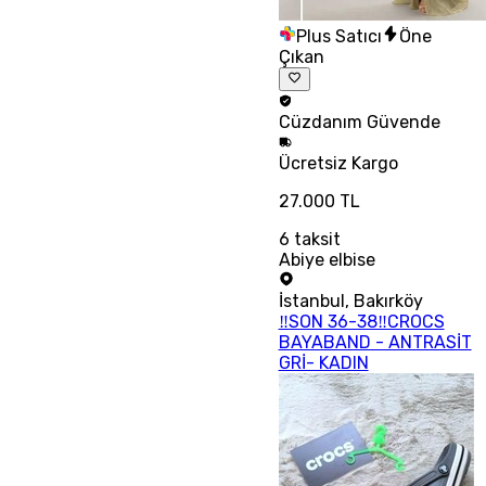
Plus Satıcı
Öne
Çıkan
Cüzdanım
Güvende
Ücretsiz
Kargo
27.000 TL
6
taksit
Abiye elbise
İstanbul
,
Bakırköy
‼SON 36-38‼CROCS
BAYABAND - ANTRASİT
GRİ- KADIN