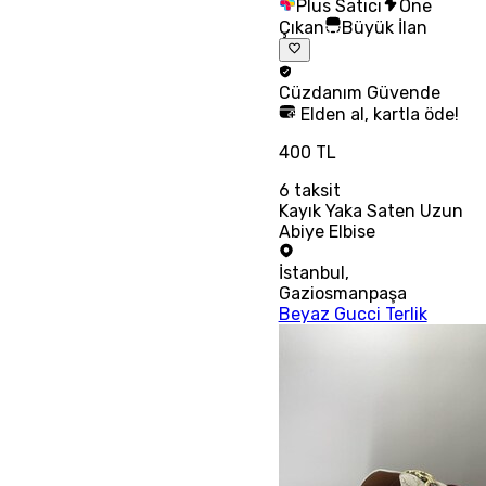
Plus Satıcı
Öne
Çıkan
Büyük İlan
Cüzdanım
Güvende
Elden al, kartla öde!
400 TL
6
taksit
Kayık Yaka Saten Uzun
Abiye Elbise
İstanbul
,
Gaziosmanpaşa
Beyaz Gucci Terlik