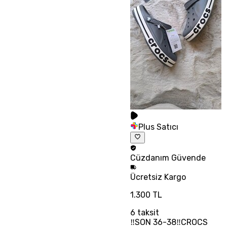
Plus Satıcı
Cüzdanım
Güvende
Ücretsiz
Kargo
1.300 TL
6
taksit
‼SON 36-38‼CROCS