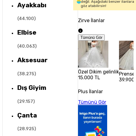
değil. Aşağıdaki benzer ilanlara
Ayakkabı
göz atabilirsin!
(
44.100
)
Zirve İlanlar
Elbise
Tümünü Gör
(
40.063
)
Aksesuar
Özel Dikim gelinlik
Prenses
(
38.275
)
15.000 TL
39.900
Dış Giyim
Plus İlanlar
(
29.157
)
Tümünü Gör
Çanta
(
28.925
)