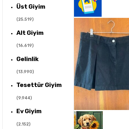
Üst Giyim
(
25.519
)
Alt Giyim
(
16.619
)
Gelinlik
(
13.990
)
Tesettür Giyim
(
9.944
)
Ev Giyim
(
2.152
)