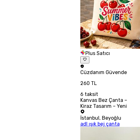
Plus Satıcı
Cüzdanım
Güvende
260 TL
6
taksit
Kanvas Bez Çanta –
Kiraz Tasarım – Yeni
İstanbul
,
Beyoğlu
adl ışık bej çanta