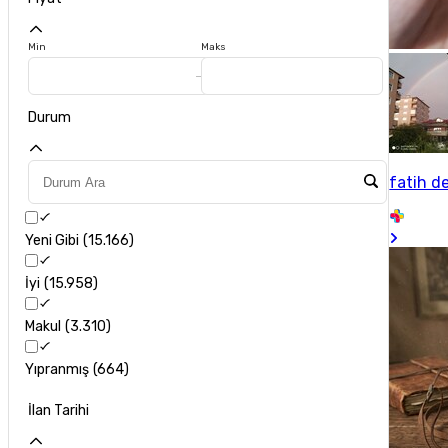
Min
Maks
Durum
fatih d
Yeni Gibi
15.166
İyi
15.958
Makul
3.310
Yıpranmış
664
İlan Tarihi