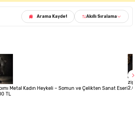
Arama Kaydet
Akıllı Sıralama
zip
2.
apımı Metal Kadın Heykeli – Somun ve Çelikten Sanat Eseri
00 TL