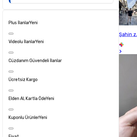
Plus İlanlar
Yeni
Şahin z.
Videolu İlanlar
Yeni
Cüzdanım Güvendeli İlanlar
Ücretsiz Kargo
Elden Al, Kartla Öde
Yeni
Kuponlu Ürünler
Yeni
Fiyat