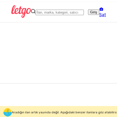
Giriş
Sat
Aradığın ilan artık yayında değil. Aşağıdaki benzer ilanlara göz atabilirs