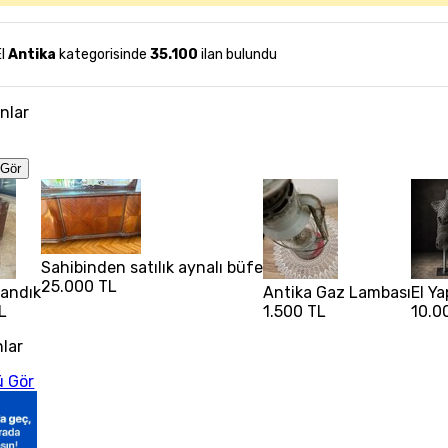
El
Antika
kategorisinde
35.100
ilan bulundu
anlar
Gör
Sahibinden satılık aynalı büfe
25.000 TL
sandık
Antika Gaz Lambası
El Y
L
1.500 TL
10.0
nlar
 Gör