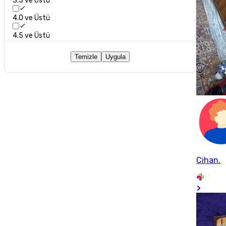
3.5 ve Üstü
4.0 ve Üstü
4.5 ve Üstü
Temizle
Uygula
Cihan.