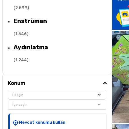
(
2.599
)
Enstrüman
(
1.546
)
Aydınlatma
(
1.244
)
Konum
İl seçin
İlçe seçin
Mevcut konumu kullan