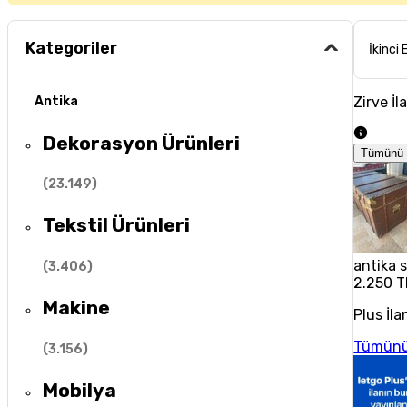
Kategoriler
İkinci 
Zirve İl
Antika
Dekorasyon Ürünleri
Tümünü 
(
23.149
)
Tekstil Ürünleri
antika 
(
3.406
)
2.250 T
Makine
Plus İla
Tümünü
(
3.156
)
Mobilya