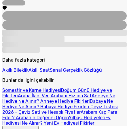
Daha fazla kategori
Akıllı Bileklik
Akıllı Saat
Sanal Gerçeklik Gözlüğü
Bunlar da ilgini çekebilir
Sömestir ve Karne Hediyesi
Doğum Günü Hediye ve
Fikirleri
Araba İlanı Ver, Arabanı Hızlıca Sat
Anneye Ne
Hediye Ne Alınır? Anneye Hediye Fikirleri
Babaya Ne
Hediye Ne Alınır? Babaya Hediye Fikirleri
Çeyiz Listesi
2026 - Çeyiz Seti ve Hesaplı Fiyatlar
Arabam Kaç Para
Eder? Arabanın Değerini Öğren
Yılbaşı Hediyeleri
Ev
Hediyesi Ne Alınır? Yeni Ev Hediyesi Fikirleri