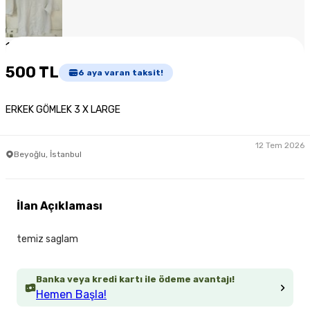
1
/
4
500 TL
6
aya varan taksit!
ERKEK GÖMLEK 3 X LARGE
12 Tem 2026
Beyoğlu, İstanbul
İlan Açıklaması
temiz saglam
Banka veya kredi kartı ile ödeme avantajı!
Hemen Başla!