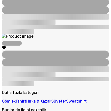
Daha fazla kategori
Gömlek
Tshirt
Hırka & Kazak
Süveter
Sweatshirt
Bunlar da ilgini çekebilir