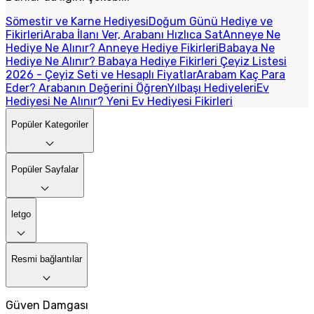
Sömestir ve Karne Hediyesi
Doğum Günü Hediye ve
Fikirleri
Araba İlanı Ver, Arabanı Hızlıca Sat
Anneye Ne
Hediye Ne Alınır? Anneye Hediye Fikirleri
Babaya Ne
Hediye Ne Alınır? Babaya Hediye Fikirleri
Çeyiz Listesi
2026 - Çeyiz Seti ve Hesaplı Fiyatlar
Arabam Kaç Para
Eder? Arabanın Değerini Öğren
Yılbaşı Hediyeleri
Ev
Hediyesi Ne Alınır? Yeni Ev Hediyesi Fikirleri
Popüler Kategoriler
Popüler Sayfalar
letgo
Resmi bağlantılar
Güven Damgası