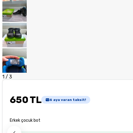
1
/
3
650 TL
6
aya varan taksit!
Erkek çocuk bot