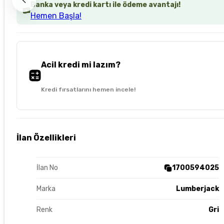
Banka veya kredi kartı ile ödeme avantajı!
Hemen Başla!
Acil kredi mi lazım?
Kredi fırsatlarını hemen incele!
İlan Özellikleri
İlan No
1700594025
Marka
Lumberjack
Renk
Gri