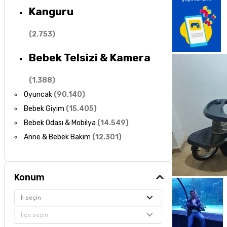
Kanguru
(
2.753
)
Bebek Telsizi & Kamera
(
1.388
)
Oyuncak
(
90.140
)
Bebek Giyim
(
15.405
)
Bebek Odası & Mobilya
(
14.549
)
Anne & Bebek Bakım
(
12.301
)
Konum
İl seçin
İlçe seçin