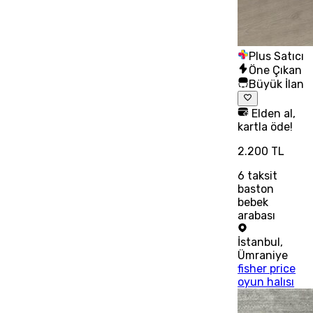
Plus Satıcı
Öne Çıkan
Büyük İlan
Elden al,
kartla öde!
2.200 TL
6
taksit
baston
bebek
arabası
İstanbul
,
Ümraniye
fisher price
oyun halısı