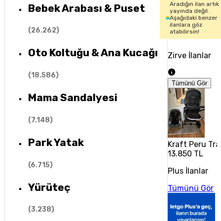
Aradığın ilan artık
Bebek Arabası & Puset
yayında değil.
Aşağıdaki benzer
ilanlara göz
(
26.262
)
atabilirsin!
Oto Koltuğu & Ana Kucağı
Zirve İlanlar
(
18.586
)
Tümünü Gör
Mama Sandalyesi
(
7.148
)
Park Yatak
Kraft Peru Tra
13.850 TL
(
6.715
)
Plus İlanlar
Yürüteç
Tümünü Gör
(
3.238
)