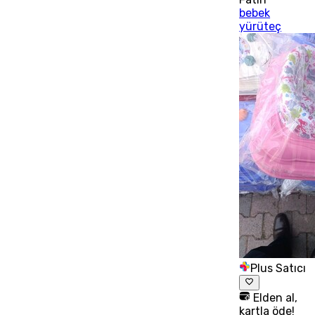
bebek
yürüteç
Plus Satıcı
Elden al,
kartla öde!