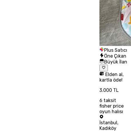
Plus Satıcı
Öne Çıkan
Büyük İlan
Elden al,
kartla öde!
3.000 TL
6
taksit
fisher price
oyun halısı
İstanbul
,
Kadıköy