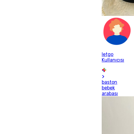
letgo
Kullanıcısı
baston
bebek
arabası