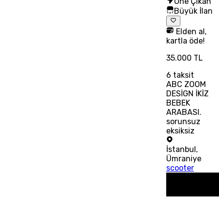
Öne Çıkan
Büyük İlan
Elden al,
kartla öde!
35.000 TL
6
taksit
ABC ZOOM
DESİGN İKİZ
BEBEK
ARABASI.
sorunsuz
eksiksiz
İstanbul
,
Ümraniye
scooter