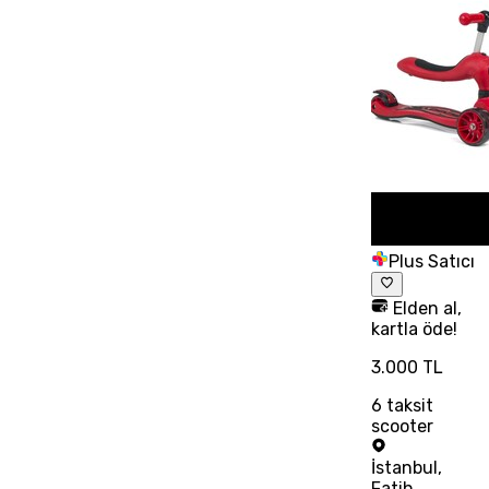
Plus Satıcı
Elden al,
kartla öde!
3.000 TL
6
taksit
scooter
İstanbul
,
Fatih