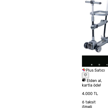
Plus Satıcı
Elden al,
kartla öde!
4.000 TL
6
taksit
itmeli