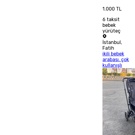
1.000 TL
6
taksit
bebek
yürüteç
İstanbul
,
Fatih
ikili bebek
arabası. çok
kullanışlı