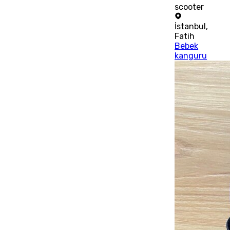
scooter
İstanbul
,
Fatih
Bebek
kanguru