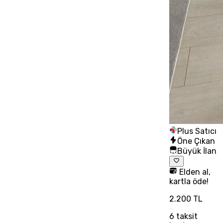
Plus Satıcı
Öne Çıkan
Büyük İlan
Elden al,
kartla öde!
2.200 TL
6
taksit