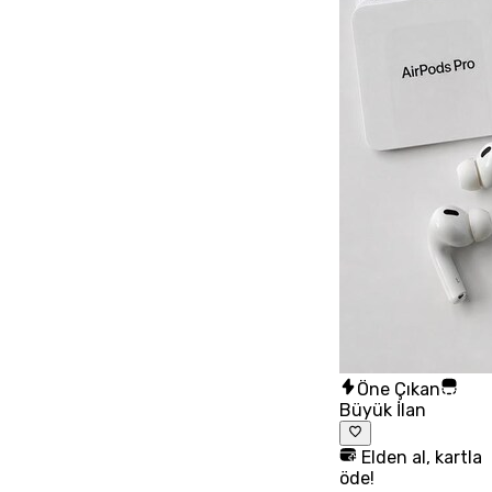
Öne Çıkan
Büyük İlan
Elden al, kartla
öde!