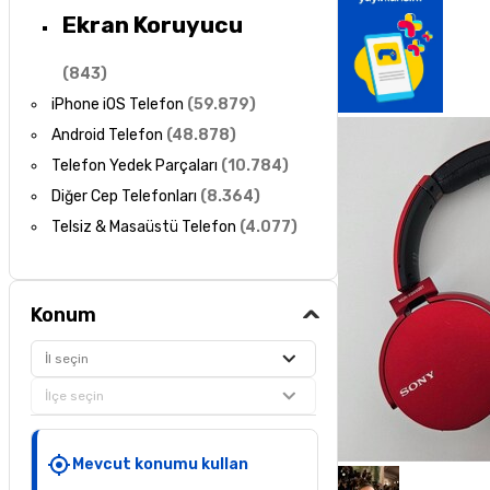
Ekran Koruyucu
(
843
)
iPhone iOS Telefon
(
59.879
)
Android Telefon
(
48.878
)
Telefon Yedek Parçaları
(
10.784
)
Diğer Cep Telefonları
(
8.364
)
Telsiz & Masaüstü Telefon
(
4.077
)
Konum
İl seçin
İlçe seçin
Mevcut konumu kullan