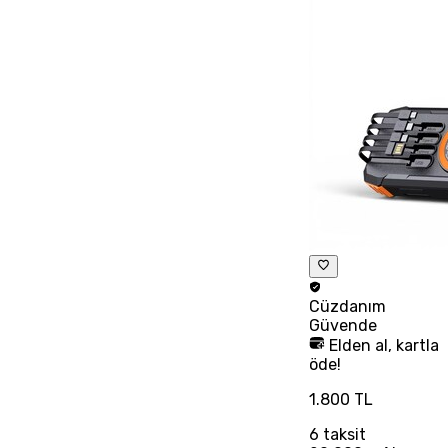
Cüzdanım
Güvende
Elden al, kartla
öde!
1.800 TL
6
taksit