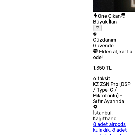
Öne Çıkan
Büyük İlan
Cüzdanım
Güvende
Elden al, kartla
öde!
1.350 TL
6
taksit
KZ ZSN Pro (DSP
/ Type-C /
Mikrofonlu) –
Sıfır Ayarında
İstanbul
,
Kağıthane
8 adet airpods
kulaklık, 8 adet