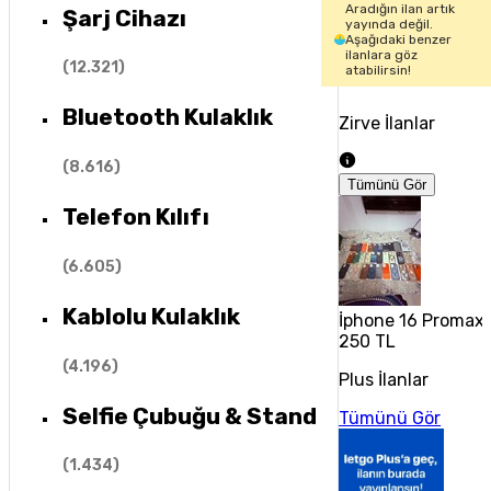
Aradığın ilan artık
Şarj Cihazı
yayında değil.
Aşağıdaki benzer
ilanlara göz
(
12.321
)
atabilirsin!
Bluetooth Kulaklık
Zirve İlanlar
(
8.616
)
Tümünü Gör
Telefon Kılıfı
(
6.605
)
Kablolu Kulaklık
İphone 16 Promax 2.
250 TL
(
4.196
)
Plus İlanlar
Selfie Çubuğu & Stand
Tümünü Gör
(
1.434
)