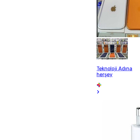
Teknoloji Adına
herşey