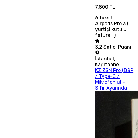
7.800 TL
6
taksit
Aırpods Pro 3 (
yurtiçi kutulu
faturalı )
3.2
Satıcı Puanı
İstanbul
,
Kağıthane
KZ ZSN Pro (DSP
/ Type-C /
Mikrofonlu) –
Sıfır Ayarında