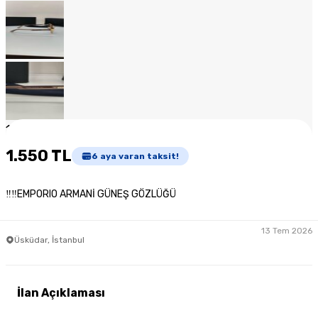
1
/
7
1.550 TL
6
aya varan taksit!
‼‼EMPORIO ARMANİ GÜNEŞ GÖZLÜĞÜ
13 Tem 2026
Üsküdar, İstanbul
İlan Açıklaması