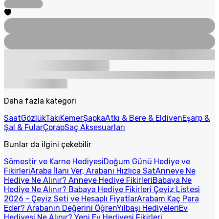
Daha fazla kategori
Saat
Gözlük
Takı
Kemer
Şapka
Atkı & Bere & Eldiven
Eşarp &
Şal & Fular
Çorap
Saç Aksesuarları
Bunlar da ilgini çekebilir
Sömestir ve Karne Hediyesi
Doğum Günü Hediye ve
Fikirleri
Araba İlanı Ver, Arabanı Hızlıca Sat
Anneye Ne
Hediye Ne Alınır? Anneye Hediye Fikirleri
Babaya Ne
Hediye Ne Alınır? Babaya Hediye Fikirleri
Çeyiz Listesi
2026 - Çeyiz Seti ve Hesaplı Fiyatlar
Arabam Kaç Para
Eder? Arabanın Değerini Öğren
Yılbaşı Hediyeleri
Ev
Hediyesi Ne Alınır? Yeni Ev Hediyesi Fikirleri