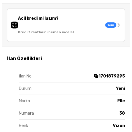
Acil kredi mi lazım?
Yeni
Kredi fırsatlarını hemen incele!
İlan Özellikleri
İlan No
1701879295
Durum
Yeni
Marka
Elle
Numara
38
Renk
Vizon