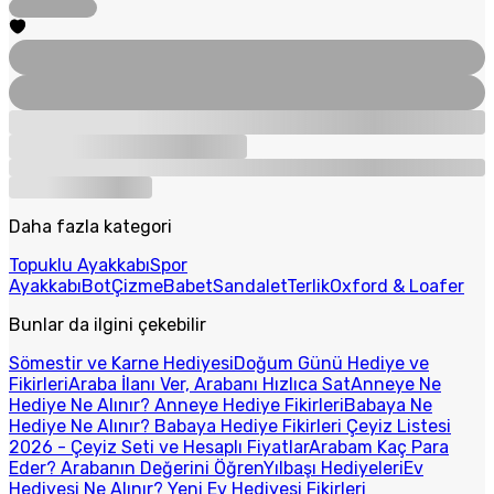
Daha fazla kategori
Topuklu Ayakkabı
Spor
Ayakkabı
Bot
Çizme
Babet
Sandalet
Terlik
Oxford & Loafer
Bunlar da ilgini çekebilir
Sömestir ve Karne Hediyesi
Doğum Günü Hediye ve
Fikirleri
Araba İlanı Ver, Arabanı Hızlıca Sat
Anneye Ne
Hediye Ne Alınır? Anneye Hediye Fikirleri
Babaya Ne
Hediye Ne Alınır? Babaya Hediye Fikirleri
Çeyiz Listesi
2026 - Çeyiz Seti ve Hesaplı Fiyatlar
Arabam Kaç Para
Eder? Arabanın Değerini Öğren
Yılbaşı Hediyeleri
Ev
Hediyesi Ne Alınır? Yeni Ev Hediyesi Fikirleri