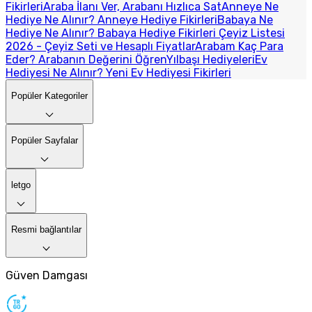
Fikirleri
Araba İlanı Ver, Arabanı Hızlıca Sat
Anneye Ne
Hediye Ne Alınır? Anneye Hediye Fikirleri
Babaya Ne
Hediye Ne Alınır? Babaya Hediye Fikirleri
Çeyiz Listesi
2026 - Çeyiz Seti ve Hesaplı Fiyatlar
Arabam Kaç Para
Eder? Arabanın Değerini Öğren
Yılbaşı Hediyeleri
Ev
Hediyesi Ne Alınır? Yeni Ev Hediyesi Fikirleri
Popüler Kategoriler
Popüler Sayfalar
letgo
Resmi bağlantılar
Güven Damgası