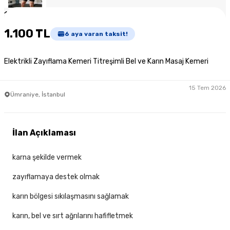
1
/
3
1.100 TL
6
aya varan taksit!
Elektrikli Zayıflama Kemeri Titreşimli Bel ve Karın Masaj Kemeri
15 Tem 2026
Ümraniye, İstanbul
İlan Açıklaması
karna şekilde vermek
zayıflamaya destek olmak
karın bölgesi sıkılaşmasını sağlamak
karın, bel ve sırt ağrılarını hafifletmek