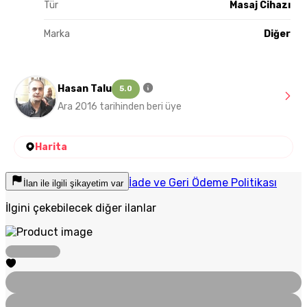
Tür
Masaj Cihazı
Marka
Diğer
Hasan Talu
5.0
Ara 2016 tarihinden beri üye
Harita
İade ve Geri Ödeme Politikası
İlan ile ilgili şikayetim var
İlgini çekebilecek diğer ilanlar