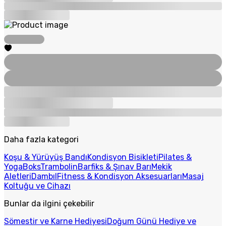
Daha fazla kategori
Koşu & Yürüyüş Bandı
Kondisyon Bisikleti
Pilates &
Yoga
Boks
Trambolin
Barfiks & Şınav Barı
Mekik
Aletleri
Dambıl
Fitness & Kondisyon Aksesuarları
Masaj
Koltuğu ve Cihazı
Bunlar da ilgini çekebilir
Sömestir ve Karne Hediyesi
Doğum Günü Hediye ve