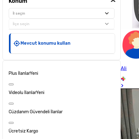
Konum
İl seçin
İlçe seçin
Mevcut konumu kullan
Ali
Plus İlanlar
Yeni
Videolu İlanlar
Yeni
Cüzdanım Güvendeli İlanlar
Ücretsiz Kargo