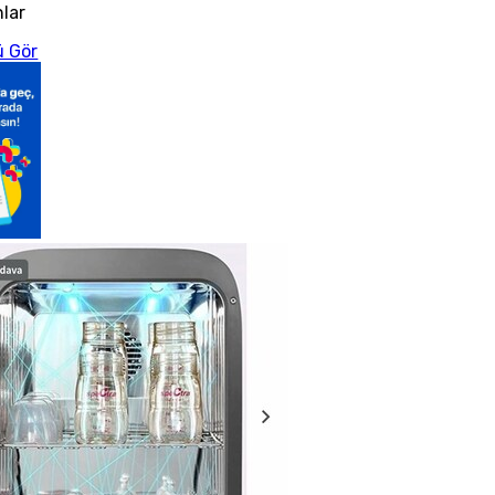
nlar
 Gör