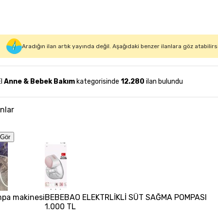
Aradığın ilan artık yayında değil. Aşağıdaki benzer ilanlara göz atabilirs
El
Anne & Bebek Bakım
kategorisinde
12.280
ilan bulundu
anlar
Gör
mpa makinesi
BEBEBAO ELEKTRLİKLİ SÜT SAĞMA POMPASI
1.000 TL