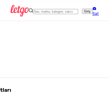
Giriş
Sat
tları