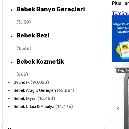
Plus İla
Bebek Banyo Gereçleri
Tümünü
(
3.130
)
Bebek Bezi
(
1.566
)
Bebek Kozmetik
(
665
)
Oyuncak
(
90.023
)
Bebek Araç & Gereçleri
(
65.881
)
Bebek Giyim
(
15.454
)
Bebek Odası & Mobilya
(
14.475
)