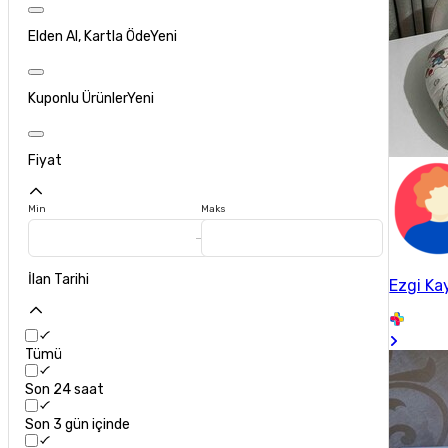
Elden Al, Kartla Öde
Yeni
Kuponlu Ürünler
Yeni
Fiyat
Min
Maks
İlan Tarihi
Ezgi K
Tümü
Son 24 saat
Son 3 gün içinde