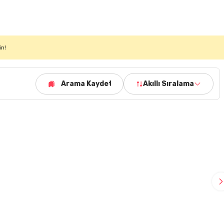
in!
Arama Kaydet
Akıllı Sıralama