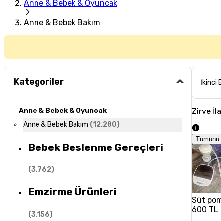
Anne & Bebek & Oyuncak
Anne & Bebek Bakım
Kategoriler
İkinci 
Zirve İl
Anne & Bebek & Oyuncak
Anne & Bebek Bakım
(
12.280
)
Tümünü 
Bebek Beslenme Gereçleri
(
3.762
)
Emzirme Ürünleri
Süt po
600 TL
(
3.156
)