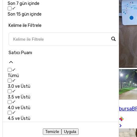
Son 7 gün içinde
Son 15 gün içinde
Kelime ile Filtrele
Satıcı Puanı
Tümü
3.0 ve Üstü
3.5 ve Üstü
4.0 ve Üstü
bursaB
4.5 ve Üstü
Temizle
Uygula